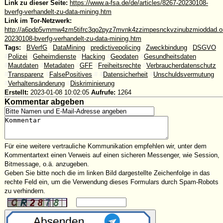
Link zu dieser Seite:
https://www.a-fsa.de/de/articles/8267-20230108-
bverfg-verhandelt-zu-data-mining.htm
Link im Tor-Netzwerk:
http://a6pdp5vmmw4zm5tifrc3qo2pyz7mvnk4zzimpesnckvzinubzmioddad.oni
20230108-bverfg-verhandelt-zu-data-mining.htm
Tags:
#
BVerfG
#
DataMining
#
predictivepolicing
#
Zweckbindung
#
DSGVO
#
Polizei
#
Geheimdienste
#
Hacking
#
Geodaten
#
Gesundheitsdaten
#
Mautdaten
#
Metadaten
#
GFF
#
Freiheitsrechte
#
Verbraucherdatenschutz
#
Transparenz
#
FalsePositives
#
#
Datensicherheit
#
Unschuldsvermutung
#
Verhaltensänderung
#
Diskriminierung
Erstellt:
2023-01-08 10:02:05
Aufrufe:
1264
Kommentar abgeben
Für eine weitere vertrauliche Kommunikation empfehlen wir, unter dem
Kommentartext einen Verweis auf einen sicheren Messenger, wie Session,
Bitmessage, o.ä. anzugeben.
Geben Sie bitte noch die im linken Bild dargestellte Zeichenfolge in das
rechte Feld ein, um die Verwendung dieses Formulars durch Spam-Robots
zu verhindern.