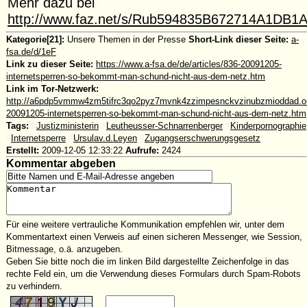
Mehr dazu bei
http://www.faz.net/s/Rub594835B672714A1DB
Kategorie[21]:
Unsere Themen in der Presse
Short-Link dieser Seite:
a-
fsa.de/d/1eF
Link zu dieser Seite:
https://www.a-fsa.de/de/articles/836-20091205-
internetsperren-so-bekommt-man-schund-nicht-aus-dem-netz.htm
Link im Tor-Netzwerk:
http://a6pdp5vmmw4zm5tifrc3qo2pyz7mvnk4zzimpesnckvzinubzmioddad.onio
20091205-internetsperren-so-bekommt-man-schund-nicht-aus-dem-netz.htm
Tags:
#
Justizministerin
#
Leutheusser-Schnarrenberger
#
Kinderpornographie
#
Internetsperre
#
Ursulav.d.Leyen
#
Zugangserschwerungsgesetz
Erstellt:
2009-12-05 12:33:22
Aufrufe:
2424
Kommentar abgeben
Für eine weitere vertrauliche Kommunikation empfehlen wir, unter dem
Kommentartext einen Verweis auf einen sicheren Messenger, wie Session,
Bitmessage, o.ä. anzugeben.
Geben Sie bitte noch die im linken Bild dargestellte Zeichenfolge in das
rechte Feld ein, um die Verwendung dieses Formulars durch Spam-Robots
zu verhindern.