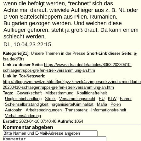
wenn die befolgt werden, "rechnet" sich das
Achte mal darauf, wieviele Auflieger aus z. B. NL oder
D von Sattelschleppern aus Pilen, Rumänien,
Bulgarien gezogen werden. Und welchen diese
Auflieger gehören, steht ja groß drauf. Da kann einem
schlecht werden.
Di., 10.04.23 22:15
Kategorie[21]:
Unsere Themen in der Presse
Short-Link dieser Seite:
a-
fsa.de/d/3ts
Link zu dieser Seite:
https://www.a-fsa.de/de/articles/8363-20230410-
schlaegertrupps-greifen-streikversammlung-an.htm
Link im Tor-Netzwerk:
http://a6pdp5vmmw4zm5tifrc3qo2pyz7mvnk4zzimpesnckvzinubzmioddad.oni
20230410-schlaegertrupps-greifen-streikversammlung-an.htm
Tags:
#
Gewerkschaft
#
Mitbestimmung
#
Koalitionsfreiheit
#
Ungleichbehandlung
#
Streik
#
Versammlungsrecht
#
EU
#
KLW
#
Fahrer
#
Scheinselbstständigkeit
#
organisierteKriminalität
#
Mafia
#
Polen
#
Autobahn
#
Arbeitsbedingungen
#
Transparenz
#
Informationsfreiheit
#
Verhaltensänderung
Erstellt:
2023-04-10 07:40:48
Aufrufe:
1064
Kommentar abgeben