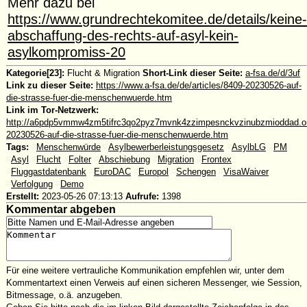
Mehr dazu bei
https://www.grundrechtekomitee.de/details/keine
abschaffung-des-rechts-auf-asyl-kein-
asylkompromiss-20
Kategorie[23]:
Flucht & Migration
Short-Link dieser Seite:
a-fsa.de/d/3uf
Link zu dieser Seite:
https://www.a-fsa.de/de/articles/8409-20230526-auf-
die-strasse-fuer-die-menschenwuerde.htm
Link im Tor-Netzwerk:
http://a6pdp5vmmw4zm5tifrc3qo2pyz7mvnk4zzimpesnckvzinubzmioddad.oni
20230526-auf-die-strasse-fuer-die-menschenwuerde.htm
Tags:
#
Menschenwürde
#
Asylbewerberleistungsgesetz
#
AsylbLG
#
PM
#
Asyl
#
Flucht
#
Folter
#
Abschiebung
#
Migration
#
Frontex
#
Fluggastdatenbank
#
EuroDAC
#
Europol
#
Schengen
#
VisaWaiver
#
Verfolgung
#
Demo
Erstellt:
2023-05-26 07:13:13
Aufrufe:
1398
Kommentar abgeben
Für eine weitere vertrauliche Kommunikation empfehlen wir, unter dem
Kommentartext einen Verweis auf einen sicheren Messenger, wie Session,
Bitmessage, o.ä. anzugeben.