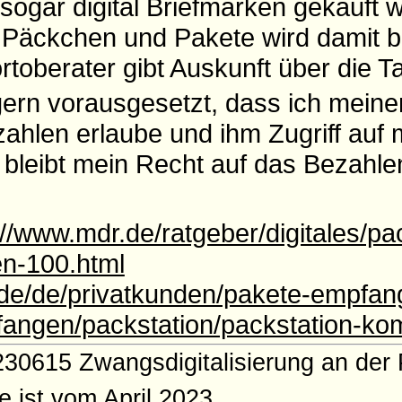
sogar digital Briefmarken gekauft 
e Päckchen und Pakete wird damit b
rtoberater gibt Auskunft über die Ta
ern vorausgesetzt, dass ich mein
hlen erlaube und ihm Zugriff auf 
 bleibt mein Recht auf das Bezahle
://www.mdr.de/ratgeber/digitales/pa
en-100.html
.de/de/privatkunden/pakete-empfan
angen/packstation/packstation-ko
30615 Zwangsdigitalisierung an der 
e ist vom April 2023.