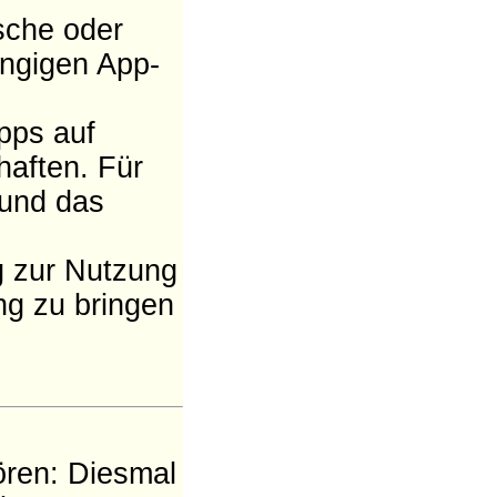
sche oder
ngigen App-
pps auf
aften. Für
und das
ng zur Nutzung
g zu bringen
ören: Diesmal