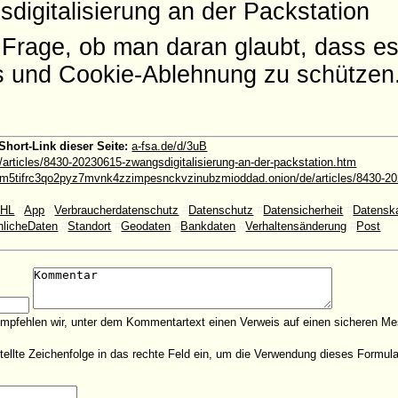
igitalisierung an der Packstation
 Frage, ob man daran glaubt, dass e
ns und Cookie-Ablehnung zu schützen
Short-Link dieser Seite:
a-fsa.de/d/3uB
/articles/8430-20230615-zwangsdigitalisierung-an-der-packstation.htm
m5tifrc3qo2pyz7mvnk4zzimpesnckvzinubzmioddad.onion/de/articles/8430-2
HL
#
App
#
Verbraucherdatenschutz
#
Datenschutz
#
Datensicherheit
#
Datensk
nlicheDaten
#
Standort
#
Geodaten
#
Bankdaten
#
Verhaltensänderung
#
Post
empfehlen wir, unter dem Kommentartext einen Verweis auf einen sicheren Me
estellte Zeichenfolge in das rechte Feld ein, um die Verwendung dieses Form