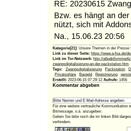
RE: 20230615 Zwangsd
Bzw. es hängt an der
nützt, sich mit Addo
Na., 15.06.23 20:56
Kategorie[21]:
Unsere Themen in der Presse
Link zu dieser Seite:
https://www.a-fsa.de/de
Link im Tor-Netzwerk:
http://a6pdp5vmmw4z
zwangsdigitalisierung-an-der-packstation.htm
Tags:
#
Zwangsdigitalisierung
#
Packstation
#
D
#
Privatsphäre
#
Bargeld
#
Registrierung
#
persö
Erstellt:
2023-06-15 07:29:12
Aufrufe:
1456
Kommentar abgeben
Für eine weitere vertrauliche Kommunikation 
Bitmessage, o.ä. anzugeben.
Geben Sie bitte noch die im linken Bild darg
verhindern.