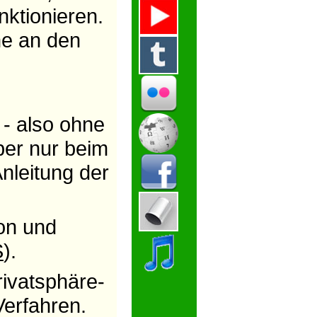
nktionieren.
me an den
 - also ohne
ber nur beim
nleitung der
ion und
S
).
ivatsphäre-
Verfahren.