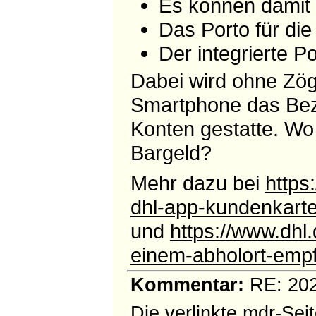
Es können damit 
Das Porto für di
Der integrierte Po
Dabei wird ohne Zög
Smartphone das Beza
Konten gestatte. Wo
Bargeld?
Mehr dazu bei
https
dhl-app-kundenkart
und
https://www.dhl
einem-abholort-empf
Kommentar:
RE: 202
Die verlinkte mdr-Seit