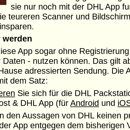
sie nur noch mit der DHL App fu
e teureren Scanner und Bildschir
insparen.
er werden
diese App sogar ohne Registrierung
 Daten - nutzen können. Das gilt a
Hause adressierten Sendung. Die A
mit dem Satz:
eren
Sie sich für die DHL Packstat
 Post & DHL App (für
Android
und
iO
en den Aussagen von DHL keinen pr
 der App entgegen dem bisherigen 