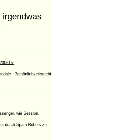
s irgendwas
.
0230615-
andale
#
Persönlichkeitsrecht
ssenger, wie Session,
ulars durch Spam-Robots zu