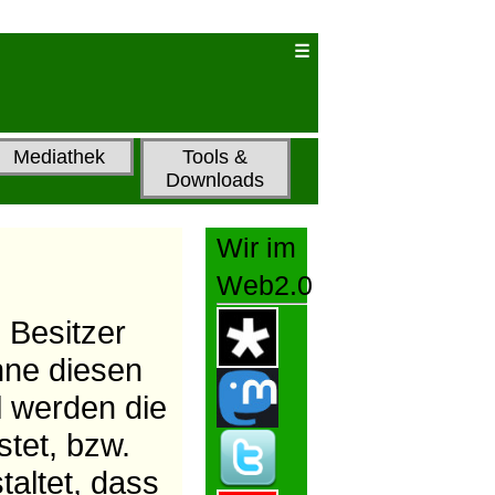
Mediathek
Tools &
Downloads
Wir im
Web2.0
 Besitzer
hne diesen
il werden die
tet, bzw.
taltet, dass