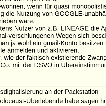
ewonnen, wenn für quasi-monopolisti
ng die Nutzung von GOOGLE-unabhä
rieben wäre.
tens Nutzer von z.B. LINEAGE die A
mal-verschlungenen Wegen sich besch
 ja wohl ein gmail-Konto besitzen 
e anmelden und aktivieren.
ar, wie der faktisch existierende Zwa
o. mit der DSVO in Übereinstimmun
igitalisierung an der Packstation
Holocaust-Überlebende habe sagen h