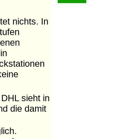
et nichts. In
tufen
genen
in
ckstationen
keine
 DHL sieht in
und die damit
lich.