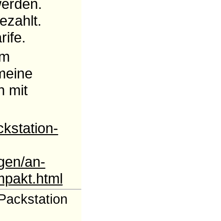
werden.
ezahlt.
rife.
em
meine
n mit
ckstation-
gen/an-
mpakt.html
Packstation