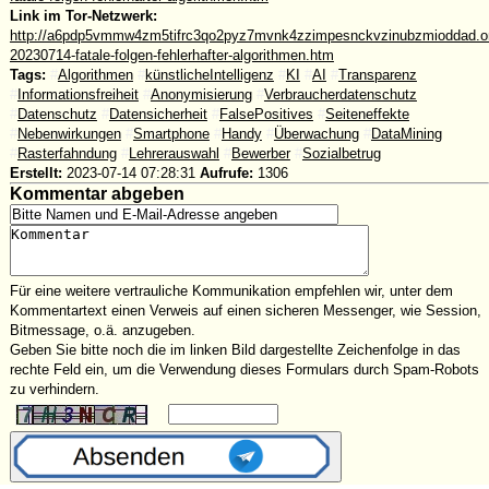
Link im Tor-Netzwerk:
http://a6pdp5vmmw4zm5tifrc3qo2pyz7mvnk4zzimpesnckvzinubzmioddad.oni
20230714-fatale-folgen-fehlerhafter-algorithmen.htm
Tags:
#
Algorithmen
#
künstlicheIntelligenz
#
KI
#
AI
#
Transparenz
#
Informationsfreiheit
#
Anonymisierung
#
Verbraucherdatenschutz
#
Datenschutz
#
Datensicherheit
#
FalsePositives
#
Seiteneffekte
#
Nebenwirkungen
#
Smartphone
#
Handy
#
Überwachung
#
DataMining
#
Rasterfahndung
#
Lehrerauswahl
#
Bewerber
#
Sozialbetrug
Erstellt:
2023-07-14 07:28:31
Aufrufe:
1306
Kommentar abgeben
Für eine weitere vertrauliche Kommunikation empfehlen wir, unter dem
Kommentartext einen Verweis auf einen sicheren Messenger, wie Session,
Bitmessage, o.ä. anzugeben.
Geben Sie bitte noch die im linken Bild dargestellte Zeichenfolge in das
rechte Feld ein, um die Verwendung dieses Formulars durch Spam-Robots
zu verhindern.