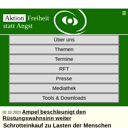
Aktion
Freiheit
statt Angst
Über uns
Themen
Termine
RFT
Presse
Mediathek
Tools & Downloads
Ampel beschleunigt den
02.10.2023
Rüstungswahnsinn weiter
Schrotteinkauf zu Lasten der Menschen