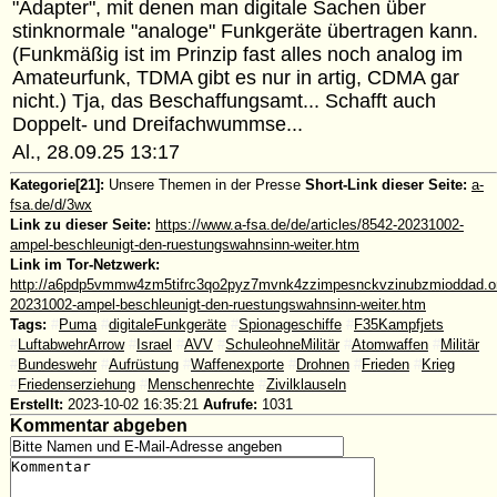
"Adapter", mit denen man digitale Sachen über
stinknormale "analoge" Funkgeräte übertragen kann.
(Funkmäßig ist im Prinzip fast alles noch analog im
Amateurfunk, TDMA gibt es nur in artig, CDMA gar
nicht.) Tja, das Beschaffungsamt... Schafft auch
Doppelt- und Dreifachwummse...
Al., 28.09.25 13:17
Kategorie[21]:
Unsere Themen in der Presse
Short-Link dieser Seite:
a-
fsa.de/d/3wx
Link zu dieser Seite:
https://www.a-fsa.de/de/articles/8542-20231002-
ampel-beschleunigt-den-ruestungswahnsinn-weiter.htm
Link im Tor-Netzwerk:
http://a6pdp5vmmw4zm5tifrc3qo2pyz7mvnk4zzimpesnckvzinubzmioddad.oni
20231002-ampel-beschleunigt-den-ruestungswahnsinn-weiter.htm
Tags:
#
Puma
#
digitaleFunkgeräte
#
Spionageschiffe
#
F35Kampfjets
#
LuftabwehrArrow
#
Israel
#
AVV
#
SchuleohneMilitär
#
Atomwaffen
#
Militär
#
Bundeswehr
#
Aufrüstung
#
Waffenexporte
#
Drohnen
#
Frieden
#
Krieg
#
Friedenserziehung
#
Menschenrechte
#
Zivilklauseln
Erstellt:
2023-10-02 16:35:21
Aufrufe:
1031
Kommentar abgeben