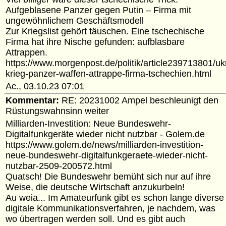
Aufgeblasene Panzer gegen Putin – Firma mit
ungewöhnlichem Geschäftsmodell
Zur Kriegslist gehört täuschen. Eine tschechische
Firma hat ihre Nische gefunden: aufblasbare
Attrappen.
https://www.morgenpost.de/politik/article239713801/uk
krieg-panzer-waffen-attrappe-firma-tschechien.html
Ac., 03.10.23 07:01
Kommentar:
RE: 20231002 Ampel beschleunigt den
Rüstungswahnsinn weiter
Milliarden-Investition: Neue Bundeswehr-
Digitalfunkgeräte wieder nicht nutzbar - Golem.de
https://www.golem.de/news/milliarden-investition-
neue-bundeswehr-digitalfunkgeraete-wieder-nicht-
nutzbar-2509-200572.html
Quatsch! Die Bundeswehr bemüht sich nur auf ihre
Weise, die deutsche Wirtschaft anzukurbeln!
Au weia... Im Amateurfunk gibt es schon lange diverse
digitale Kommunikationsverfahren, je nachdem, was
wo übertragen werden soll. Und es gibt auch