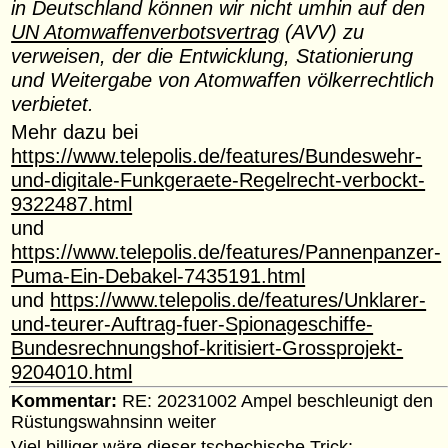
in Deutschland können wir nicht umhin auf den
UN Atomwaffenverbotsvertrag
(AVV) zu
verweisen, der die Entwicklung, Stationierung
und Weitergabe von Atomwaffen völkerrechtlich
verbietet.
Mehr dazu bei
https://www.telepolis.de/features/Bundeswehr-
und-digitale-Funkgeraete-Regelrecht-verbockt-
9322487.html
und
https://www.telepolis.de/features/Pannenpanzer-
Puma-Ein-Debakel-7435191.html
und
https://www.telepolis.de/features/Unklarer-
und-teurer-Auftrag-fuer-Spionageschiffe-
Bundesrechnungshof-kritisiert-Grossprojekt-
9204010.html
Kommentar:
RE: 20231002 Ampel beschleunigt den
Rüstungswahnsinn weiter
Viel billiger wäre dieser tschechische Trick: