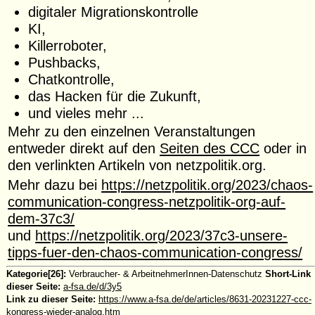
digitaler Migrationskontrolle
KI,
Killerroboter,
Pushbacks,
Chatkontrolle,
das Hacken für die Zukunft,
und vieles mehr ...
Mehr zu den einzelnen Veranstaltungen
entweder direkt auf den
Seiten des CCC
oder in
den verlinkten Artikeln von netzpolitik.org.
Mehr dazu bei
https://netzpolitik.org/2023/chaos-
communication-congress-netzpolitik-org-auf-
dem-37c3/
und
https://netzpolitik.org/2023/37c3-unsere-
tipps-fuer-den-chaos-communication-congress/
Kategorie[26]:
Verbraucher- & ArbeitnehmerInnen-Datenschutz
Short-Link
dieser Seite:
a-fsa.de/d/3y5
Link zu dieser Seite:
https://www.a-fsa.de/de/articles/8631-20231227-ccc-
kongress-wieder-analog.htm