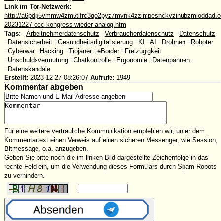
Link im Tor-Netzwerk:
http://a6pdp5vmmw4zm5tifrc3qo2pyz7mvnk4zzimpesnckvzinubzmioddad.oni
20231227-ccc-kongress-wieder-analog.htm
Tags:
#
Arbeitnehmerdatenschutz
#
Verbraucherdatenschutz
#
Datenschutz
#
Datensicherheit
#
Gesundheitsdigitalisierung
#
KI
#
AI
#
Drohnen
#
Roboter
#
Cyberwar
#
Hacking
#
Trojaner
#
eBorder
#
Freizügigkeit
#
Unschuldsvermutung
#
Chatkontrolle
#
Ergonomie
#
Datenpannen
#
Datenskandale
Erstellt:
2023-12-27 08:26:07
Aufrufe:
1949
Kommentar abgeben
Für eine weitere vertrauliche Kommunikation empfehlen wir, unter dem
Kommentartext einen Verweis auf einen sicheren Messenger, wie Session,
Bitmessage, o.ä. anzugeben.
Geben Sie bitte noch die im linken Bild dargestellte Zeichenfolge in das
rechte Feld ein, um die Verwendung dieses Formulars durch Spam-Robots
zu verhindern.