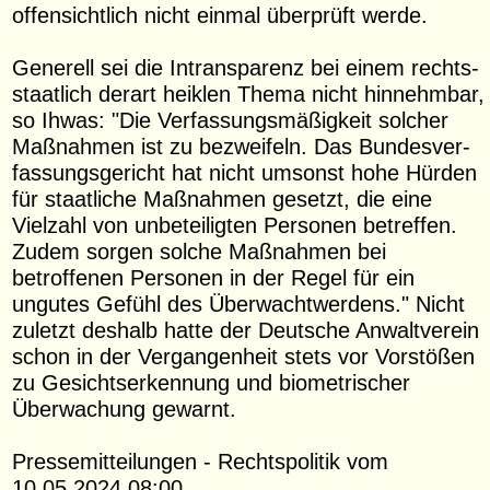
offensichtlich nicht einmal überprüft werde.
Generell sei die Intrans­parenz bei einem rechts­
staatlich derart heiklen Thema nicht hinnehmbar,
so Ihwas: "Die Verfas­sungs­mä­ßigkeit solcher
Maßnahmen ist zu bezweifeln. Das Bundes­ver­
fas­sungs­gericht hat nicht umsonst hohe Hürden
für staatliche Maßnahmen gesetzt, die eine
Vielzahl von unbetei­ligten Personen betreffen.
Zudem sorgen solche Maßnahmen bei
betroffenen Personen in der Regel für ein
ungutes Gefühl des Überwacht­werdens." Nicht
zuletzt deshalb hatte der Deutsche Anwalt­verein
schon in der Vergan­genheit stets vor Vorstößen
zu Gesichts­er­kennung und biometrischer
Überwachung gewarnt.
Presse­mit­tei­lungen - Rechts­politik vom
10.05.2024 08:00