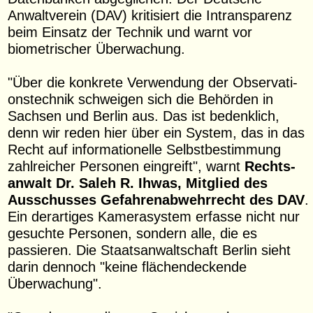
Anwalt­verein (DAV) kritisiert die Intrans­parenz
beim Einsatz der Technik und warnt vor
biometrischer Überwachung.
"Über die konkrete Verwendung der Observa­ti­
ons­technik schweigen sich die Behörden in
Sachsen und Berlin aus. Das ist bedenklich,
denn wir reden hier über ein System, das in das
Recht auf informa­tionelle Selbst­be­stimmung
zahlreicher Personen eingreift", warnt
Rechts­
anwalt Dr. Saleh R. Ihwas, Mitglied des
Ausschusses Gefahren­ab­wehrrecht des DAV
.
Ein derartiges Kamera­system erfasse nicht nur
gesuchte Personen, sondern alle, die es
passieren. Die Staats­an­walt­schaft Berlin sieht
darin dennoch "keine flächen­de­ckende
Überwachung".