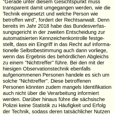
"Gerade unter diesem Gesichtspunkt muss
transparent damit umgegangen werden, wie die
Technik eingesetzt und welche Person wie
betroffen wird", fordert der Rechts­anwalt. Denn
bereits im Jahr 2018 habe das Bundes­ver­fas­
sungs­gericht in der zweiten Entscheidung zur
automa­ti­sierten Kennzei­chen­kon­trolle festge­
stellt, dass ein Eingriff in das Recht auf informa­
tionelle Selbst­be­stimmung auch dann vorliege,
wenn das Ergebnis des behörd­lichen Abgleichs
zu einem "Nichttreffer" führe. Bei den mit der
hiesigen Observa­ti­ons­technik ebenfalls
aufgenommenen Personen handele es sich um
solche "Nichttreffer". Diese betroffenen
Personen könnten zudem mangels Identi­fi­kation
auch nicht über die Verarbeitung informiert
werden. Darüber hinaus führe die sächsische
Polizei keine Statistik zu Häufigkeit und Erfolg
der Technik, sodass deren tatsäch­licher Nutzen