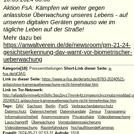
Aktion FsA: Kämpfen wir weiter gegen
anlasslose Überwachung unseres Lebens - auf
unseren digitalen Geräten genauso wie im
tägliche Leben auf der Straße!
Mehr dazu bei
https://anwaltverein.de/de/newsroom/pm-21-24-
gesichtserkennung-dav-warnt-vor-biometrischer-
ueberwachung
Kategorie[18]:
Pressemitteilungen
Short-Link dieser Seite:
a-
fsa.de/d/3AG
Link zu dieser Seite:
https://www.a-fsa.de/de/articles/8783-20240521-
anlasslose-kameraueberwachung-nicht-hinnehmbar.htm
Link im Tor-Netzwerk:
http://a6pdp5vmmw4zm5tifrc3qo2pyz7mvnk4zzimpesnckvzinubzmioddad.oni
20240521-anlasslose-kameraueberwachung-nicht-hinnehmbar.htm
Tags:
#
DAV
#
Sachsen
#
Berlin
#
PerlS
#
Verbraucherdatenschutz
#
Datenschutz
#
Datensicherheit
#
Datenskandale
#
Zensur
#
Transparenz
#
Informationsfreiheit
#
Anonymisierung
#
Privatsphäre
#
Videoüberwachung
#
Lauschangriff
#
Überwachung
#
Vorratsdatenspeicherung
#
Videoüberwachung
#
Rasterfahndung
#
hochauflösendeKameras
Erstellt:
2024-05-21 07:53:31
Aufrufe:
1518