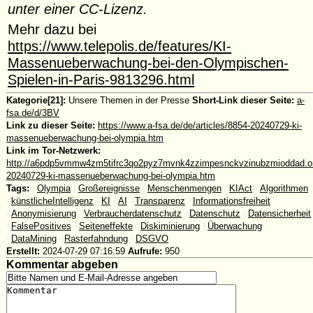
unter einer CC-Lizenz.
Mehr dazu bei
https://www.telepolis.de/features/KI-
Massenueberwachung-bei-den-Olympischen-
Spielen-in-Paris-9813296.html
Kategorie[21]:
Unsere Themen in der Presse
Short-Link dieser Seite:
a-
fsa.de/d/3BV
Link zu dieser Seite:
https://www.a-fsa.de/de/articles/8854-20240729-ki-
massenueberwachung-bei-olympia.htm
Link im Tor-Netzwerk:
http://a6pdp5vmmw4zm5tifrc3qo2pyz7mvnk4zzimpesnckvzinubzmioddad.oni
20240729-ki-massenueberwachung-bei-olympia.htm
Tags:
#
Olympia
#
Großereignisse
#
Menschenmengen
#
KIAct
#
Algorithmen
#
künstlicheIntelligenz
#
KI
#
AI
#
Transparenz
#
Informationsfreiheit
#
Anonymisierung
#
Verbraucherdatenschutz
#
Datenschutz
#
Datensicherheit
#
FalsePositives
#
Seiteneffekte
#
Diskiminierung
#
Überwachung
#
DataMining
#
Rasterfahndung
#
DSGVO
Erstellt:
2024-07-29 07:16:59
Aufrufe:
950
Kommentar abgeben