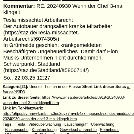
Kommentar:
RE: 20240930 Wenn der Chef 3-mal
klingelt
Tesla missachtet Arbeitsrecht
Der Autobauer drangsaliert kranke Mitarbeiter
(https://taz.de/Tesla-missachtet-
Arbeitsrecht/!6074305/)
In Grünheide geschieht krankgemeldeten
Beschäftigten Ungeheuerliches. Damit darf Elon
Musks Unternehmen nicht durchkommen.
Schwerpunkt: Stadtland
(https://taz.de/Stadtland/!t5806714/)
So., 22.03.25 12:27
Kategorie[21]:
Unsere Themen in der Presse
Short-Link dieser Seite:
a-
fsa.de/d/3D3
Link zu dieser Seite:
https://www.a-fsa.de/de/articles/8919-20240930-
wenn-der-chef-3-mal-klingelt.htm
Link im Tor-Netzwerk:
http://a6pdp5vmmw4zm5tifrc3qo2pyz7mvnk4zzimpesnckvzinubzmioddad.oni
20240930-wenn-der-chef-3-mal-klingelt.htm
Tags:
#
Tesla
#
Videoüberwachung
#
Lauschangriff
#
Überwachung
#
Hausbesuche
#
Krankmeldung
#
Gewerkschaftsrechte
#
Betriebsrat