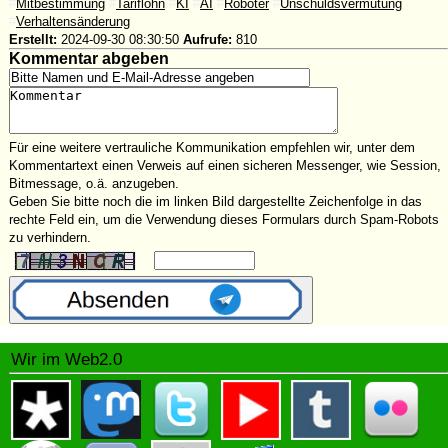
#
Mitbestimmung
#
Tariflohn
#
KI
#
AI
#
Roboter
#
Unschuldsvermutung
#
Verhaltensänderung
Erstellt:
2024-09-30 08:30:50
Aufrufe:
810
Kommentar abgeben
Für eine weitere vertrauliche Kommunikation empfehlen wir, unter dem
Kommentartext einen Verweis auf einen sicheren Messenger, wie Session,
Bitmessage, o.ä. anzugeben.
Geben Sie bitte noch die im linken Bild dargestellte Zeichenfolge in das
rechte Feld ein, um die Verwendung dieses Formulars durch Spam-Robots
zu verhindern.
Wir im Web2.0