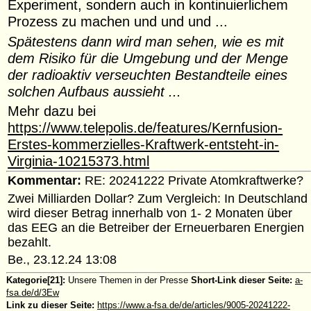
Experiment, sondern auch in kontinuierlichem
Prozess zu machen und und und ...
Spätestens dann wird man sehen, wie es mit
dem Risiko für die Umgebung und der Menge
der radioaktiv verseuchten Bestandteile eines
solchen Aufbaus aussieht ...
Mehr dazu bei
https://www.telepolis.de/features/Kernfusion-
Erstes-kommerzielles-Kraftwerk-entsteht-in-
Virginia-10215373.html
Kommentar:
RE: 20241222 Private Atomkraftwerke?
Zwei Milliarden Dollar? Zum Vergleich: In Deutschland
wird dieser Betrag innerhalb von 1- 2 Monaten über
das EEG an die Betreiber der Erneuerbaren Energien
bezahlt.
Be., 23.12.24 13:08
Kategorie[21]:
Unsere Themen in der Presse
Short-Link dieser Seite:
a-
fsa.de/d/3Ew
Link zu dieser Seite:
https://www.a-fsa.de/de/articles/9005-20241222-