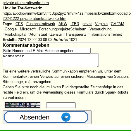
private-atomkraftwerke.htm
Link im Tor-Netzwerk:
http://a6pdp5vmmw4zm5tifrc3qo2pyz7mvnk4zzimpesnckvzinubzmioddad.oni
20241222-private-atomkraftwerke.htm
Tags:
#
CFS
#
Fusionskraftwerk
#
AKW
#
ITER
#
privat
#
Virginia
#
GAFAM
#
Google
#
Microsoft
#
ForschungprojekteScheitern
#
Verseuchung
#
Risikokapital
#
Atomstaat
#
Zensur
#
Transparenz
#
Informationsfreiheit
Erstellt:
2024-12-22 00:08:03
Aufrufe:
1021
Kommentar abgeben
Für eine weitere vertrauliche Kommunikation empfehlen wir, unter dem
Kommentartext einen Verweis auf einen sicheren Messenger, wie Session,
Bitmessage, o.ä. anzugeben.
Geben Sie bitte noch die im linken Bild dargestellte Zeichenfolge in das
rechte Feld ein, um die Verwendung dieses Formulars durch Spam-Robots
zu verhindern.