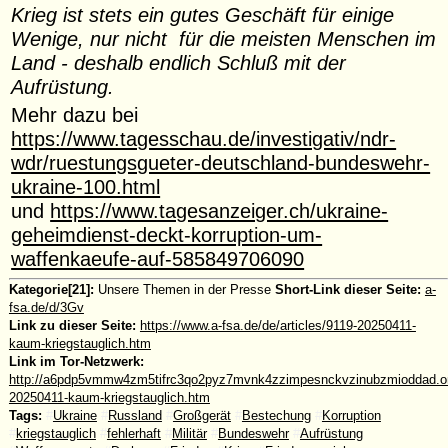
Krieg ist stets ein gutes Geschäft für einige
Wenige, nur nicht für die meisten Menschen im
Land - deshalb endlich Schluß mit der
Aufrüstung.
Mehr dazu bei
https://www.tagesschau.de/investigativ/ndr-
wdr/ruestungsgueter-deutschland-bundeswehr-
ukraine-100.html
und
https://www.tagesanzeiger.ch/ukraine-
geheimdienst-deckt-korruption-um-
waffenkaeufe-auf-585849706090
Kategorie[21]:
Unsere Themen in der Presse
Short-Link dieser Seite:
a-
fsa.de/d/3Gv
Link zu dieser Seite:
https://www.a-fsa.de/de/articles/9119-20250411-
kaum-kriegstauglich.htm
Link im Tor-Netzwerk:
http://a6pdp5vmmw4zm5tifrc3qo2pyz7mvnk4zzimpesnckvzinubzmioddad.onio
20250411-kaum-kriegstauglich.htm
Tags:
#
Ukraine
#
Russland
#
Großgerät
#
Bestechung
#
Korruption
#
kriegstauglich
#
fehlerhaft
#
Militär
#
Bundeswehr
#
Aufrüstung