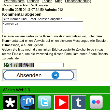
#
Waffenexporte
#
Drohnen
#
Frieden
#
Krieg
#
Friedenserziehung
#
Menschenrechte
#
Zivilklauseln
Erstellt:
2025-04-11 07:34:50
Aufrufe:
912
Kommentar abgeben
Für eine weitere vertrauliche Kommunikation empfehlen wir, unter dem
Kommentartext einen Verweis auf einen sicheren Messenger, wie Session,
Bitmessage, o.ä. anzugeben.
Geben Sie bitte noch die im linken Bild dargestellte Zeichenfolge in das
rechte Feld ein, um die Verwendung dieses Formulars durch Spam-Robots
zu verhindern.
Wir im Web2.0