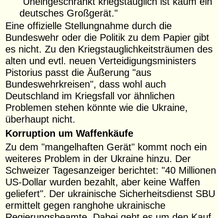
"Uneingeschränkt kriegstauglich ist kaum ein
deutsches Großgerät."
Eine offizielle Stellungnahme durch die
Bundeswehr oder die Politik zu dem Papier gibt
es nicht. Zu den Kriegstauglichkeitsträumen des
alten und evtl. neuen Verteidigungsministers
Pistorius passt die Äußerung "aus
Bundeswehrkreisen", dass wohl auch
Deutschland im Kriegsfall vor ähnlichen
Problemen stehen könnte wie die Ukraine,
überhaupt nicht.
Korruption um Waffenkäufe
Zu dem "mangelhaften Gerät" kommt noch ein
weiteres Problem in der Ukraine hinzu. Der
Schweizer Tagesanzeiger berichtet: "40 Millionen
US-Dollar wurden bezahlt, aber keine Waffen
geliefert". Der ukrainische Sicherheitsdienst SBU
ermittelt gegen ranghohe ukrainische
Regierungsbeamte. Dabei geht es um den Kauf