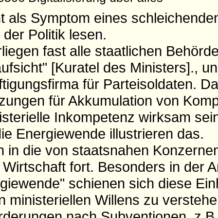
ht als Symptom eines schleichende
er Politik lesen.
liegen fast alle staatlichen Behörd
ufsicht" [Kuratel des Ministers]., u
ftigungsfirma für Parteisoldaten. D
zungen für Akkumulation von Komp
nisterielle Inkompetenz wirksam sei
ie Energiewende illustrieren das.
ch in die von staatsnahen Konzerne
irtschaft fort. Besonders in der A
giewende" schienen sich diese Einh
 ministeriellen Willens zu versteh
orderungen nach Subventionen, z.B.