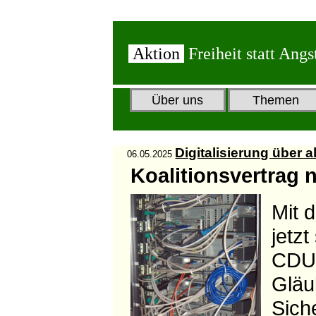
Aktion
Freiheit statt Angs
Über uns
Themen
Digitalisierung über a
06.05.2025
Koalitionsvertrag 
Mit 
jetz
CDU/
Gläub
Siche