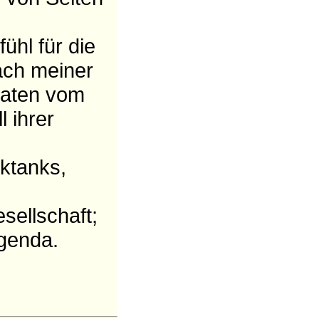
ühl für die
ach meiner
daten vom
 ihrer
ktanks,
sellschaft;
Agenda.