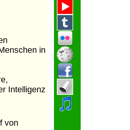
en
e Menschen in
,
e,
 Intelligenz
f von