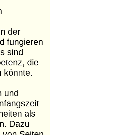
n
en der
nd fungieren
as sind
etenz, die
n könnte.
n und
nfangszeit
eiten als
en. Dazu
 von Seiten