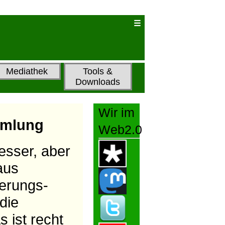
Mediathek
Tools &
Downloads
Wir im
ammlung
Web2.0
esser, aber
aus
erungs-
 die
s ist recht