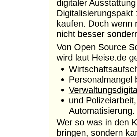
digitaler Ausstattun
Digitalisierungspak
kaufen. Doch wenn 
nicht besser sonder
Von Open Source Sof
wird laut Heise.de g
Wirtschaftsaufsc
Personalmangel b
Verwaltungsdigita
und Polizeiarbeit
Automatisierung.
Wer so was in den Ko
bringen, sondern ka