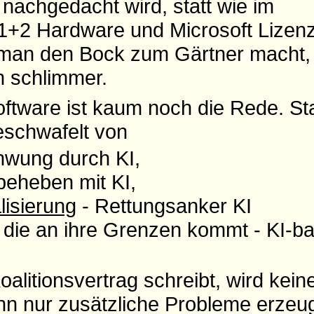
g nachgedacht wird, statt wie im
t 1+2 Hardware und Microsoft Lizen
man den Bock zum Gärtner macht, 
n schlimmer.
tware ist kaum noch die Rede. St
eschwafelt von
hwung durch KI,
eheben mit KI,
lisierung
- Rettungsanker KI
, die an ihre Grenzen kommt - KI-ba
alitionsvertrag schreibt, wird kei
nn nur zusätzliche Probleme erzeug