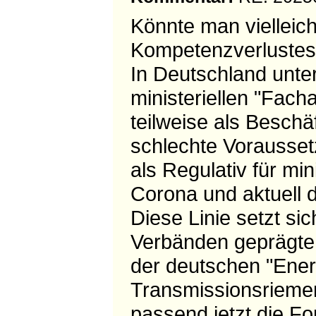
Könnte man vielleic
Kompetenzverlustes d
In Deutschland unter
ministeriellen "Facha
teilweise als Beschä
schlechte Vorausset
als Regulativ für mi
Corona und aktuell d
Diese Linie setzt si
Verbänden geprägte W
der deutschen "Ener
Transmissionsriemen
passend jetzt die F