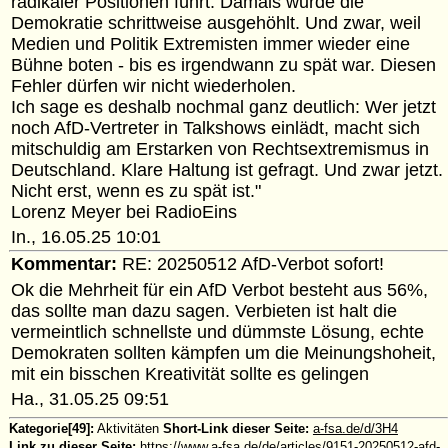
radikaler Positionen führt: Damals wurde die
Demokratie schrittweise ausgehöhlt. Und zwar, weil
Medien und Politik Extremisten immer wieder eine
Bühne boten - bis es irgendwann zu spät war. Diesen
Fehler dürfen wir nicht wiederholen.
Ich sage es deshalb nochmal ganz deutlich: Wer jetzt
noch AfD-Vertreter in Talkshows einlädt, macht sich
mitschuldig am Erstarken von Rechtsextremismus in
Deutschland. Klare Haltung ist gefragt. Und zwar jetzt.
Nicht erst, wenn es zu spät ist."
Lorenz Meyer bei RadioEins
In., 16.05.25 10:01
Kommentar:
RE: 20250512 AfD-Verbot sofort!
Ok die Mehrheit für ein AfD Verbot besteht aus 56%,
das sollte man dazu sagen. Verbieten ist halt die
vermeintlich schnellste und dümmste Lösung, echte
Demokraten sollten kämpfen um die Meinungshoheit,
mit ein bisschen Kreativität sollte es gelingen
Ha., 31.05.25 09:51
Kategorie[49]:
Aktivitäten
Short-Link dieser Seite:
a-fsa.de/d/3H4
Link zu dieser Seite:
https://www.a-fsa.de/de/articles/9151-20250512-afd-