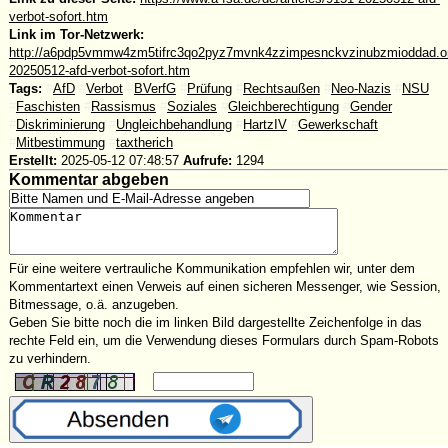
verbot-sofort.htm
Link im Tor-Netzwerk:
http://a6pdp5vmmw4zm5tifrc3qo2pyz7mvnk4zzimpesnckvzinubzmioddad.oni
20250512-afd-verbot-sofort.htm
Tags:
#
AfD
#
Verbot
#
BVerfG
#
Prüfung
#
Rechtsaußen
#
Neo-Nazis
#
NSU
#
Faschisten
#
Rassismus
#
Soziales
#
Gleichberechtigung
#
Gender
#
Diskriminierung
#
Ungleichbehandlung
#
HartzIV
#
Gewerkschaft
#
Mitbestimmung
#
taxtherich
Erstellt:
2025-05-12 07:48:57
Aufrufe:
1294
Kommentar abgeben
Für eine weitere vertrauliche Kommunikation empfehlen wir, unter dem
Kommentartext einen Verweis auf einen sicheren Messenger, wie Session,
Bitmessage, o.ä. anzugeben.
Geben Sie bitte noch die im linken Bild dargestellte Zeichenfolge in das
rechte Feld ein, um die Verwendung dieses Formulars durch Spam-Robots
zu verhindern.