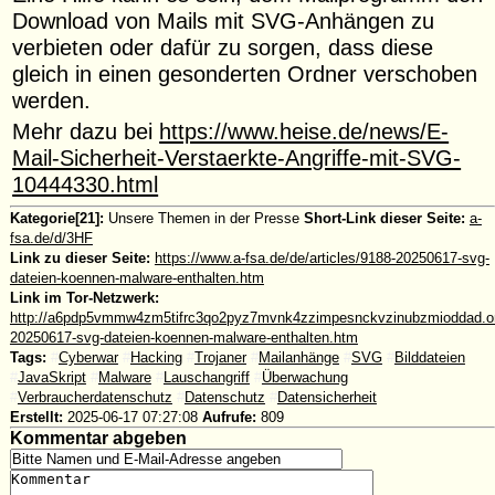
Download von Mails mit SVG-Anhängen zu
verbieten oder dafür zu sorgen, dass diese
gleich in einen gesonderten Ordner verschoben
werden.
Mehr dazu bei
https://www.heise.de/news/E-
Mail-Sicherheit-Verstaerkte-Angriffe-mit-SVG-
10444330.html
Kategorie[21]:
Unsere Themen in der Presse
Short-Link dieser Seite:
a-
fsa.de/d/3HF
Link zu dieser Seite:
https://www.a-fsa.de/de/articles/9188-20250617-svg-
dateien-koennen-malware-enthalten.htm
Link im Tor-Netzwerk:
http://a6pdp5vmmw4zm5tifrc3qo2pyz7mvnk4zzimpesnckvzinubzmioddad.oni
20250617-svg-dateien-koennen-malware-enthalten.htm
Tags:
#
Cyberwar
#
Hacking
#
Trojaner
#
Mailanhänge
#
SVG
#
Bilddateien
#
JavaSkript
#
Malware
#
Lauschangriff
#
Überwachung
#
Verbraucherdatenschutz
#
Datenschutz
#
Datensicherheit
Erstellt:
2025-06-17 07:27:08
Aufrufe:
809
Kommentar abgeben