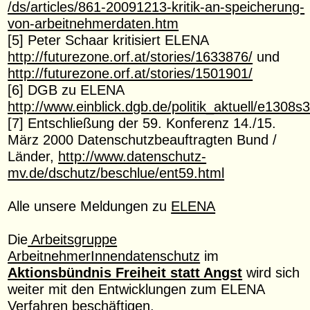
/ds/articles/861-20091213-kritik-an-speicherung-
von-arbeitnehmerdaten.htm
[5] Peter Schaar kritisiert ELENA
http://futurezone.orf.at/stories/1633876/
und
http://futurezone.orf.at/stories/1501901/
[6] DGB zu ELENA
http://www.einblick.dgb.de/politik_aktuell/e1308s
[7] Entschließung der 59. Konferenz 14./15.
März 2000 Datenschutzbeauftragten Bund /
Länder,
http://www.datenschutz-
mv.de/dschutz/beschlue/ent59.html
Alle unsere Meldungen zu
ELENA
Die
Arbeitsgruppe
ArbeitnehmerInnendatenschutz
im
Aktionsbündnis Freiheit statt Angst
wird sich
weiter mit den Entwicklungen zum ELENA
Verfahren beschäftigen.