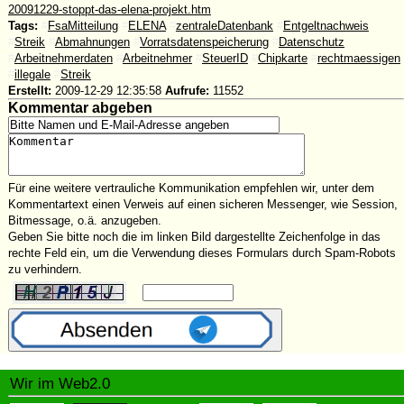
20091229-stoppt-das-elena-projekt.htm
Tags:
#
FsaMitteilung
#
ELENA
#
zentraleDatenbank
#
Entgeltnachweis
#
Streik
#
Abmahnungen
#
Vorratsdatenspeicherung
#
Datenschutz
#
Arbeitnehmerdaten
#
Arbeitnehmer
#
SteuerID
#
Chipkarte
#
rechtmaessigen
#
illegale
#
Streik
Erstellt:
2009-12-29 12:35:58
Aufrufe:
11552
Kommentar abgeben
Für eine weitere vertrauliche Kommunikation empfehlen wir, unter dem
Kommentartext einen Verweis auf einen sicheren Messenger, wie Session,
Bitmessage, o.ä. anzugeben.
Geben Sie bitte noch die im linken Bild dargestellte Zeichenfolge in das
rechte Feld ein, um die Verwendung dieses Formulars durch Spam-Robots
zu verhindern.
Wir im Web2.0