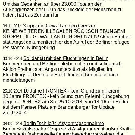
Um das Gedenken an über 23.000 Tote an den
Außengrenzen der EU in das Blickfeld der Menschen zu
holen, hat das Zentrum für
Stoppt die Gewalt an den Grenzen!
04.11.2014
KEINE WEITEREN ILLEGALEN RÜCKSCHIEBUNGEN!
STOPPT DIE GEWALT AN DEN GRENZEN! Aktion Freiheit
statt Angst dokumentiert hier den Aufruf der Berliner refugee
resistance. Kundgebung
Solidarität mit den Flüchtlingen in Berlin
30.10.2014
Berlinerinnen und Berliner bleiben offen und solidarisch
Aktion Freiheit statt Angst unterstützt als Mitglied im
Flüchtlingsrat Berlin die Flüchtlinge in Berlin, die nach
monatelangem
10 Jahre FRONTEX - kein Grund zum Feiern!
25.10.2014
10 Jahre FRONTEX - kein Grund zum Feiern! Kundgebung
gegen FRONTEX am Sa, 25.10.2014, von 14-16h in Berlin
auf dem Pariser Platz am Brandenburger Tor Update
25.10.2014
Berlin "schließt" Asylantragsannahme
04.09.2014
Berlin Sozialsenator Czaja setzt Asylgrundrecht außer Kraft –
Zentrale Aufnahmestelle für Asylbewerber verweigert die