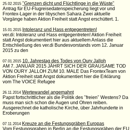
"Grenzen dicht und Flüchtlinge in die Wüste"
25.02.2015
Antrag für EU-Flugreisedatenspeicherung liegt vor und
Frontex-Lager in der libyschen Sahara Zwei aktuelle
Vorgänge haben Aktion Freiheit statt Angst erschüttert. 1.
Intoleranz und Hass entgegentreten!
15.01.2015
ver.di: Intoleranz und Hass entgegentreten! Aktion Freiheit
statt Angst dokumentiert hier aus aktuellem Anlass die
Entschließung des ver.di Bundesvorstands vom 12. Januar
2015 zu den
10. Jahrestag des Todes von Oury Jalloh
07.01.2015
AM 7. JANUAR 2015 JÄHRT SICH DER GRAUSAME TOD
VON OURY JALLOH ZUM 10. MALE Das FrontexTeam von
Aktion Freiheit statt Angst dokumentiert hier die Erklärung
vom The VOICE Refugee
Wertewandel angemahnt
26.11.2014
Papst fortschrittlicher als die Politik des "freien" Westens? Da
muss man sich schon die Augen und Ohren reiben.
Ausgerechnet die katholische Kirche, über Jahrhunderte in
Eroberungen
Kreuze an die Festungsgräben Europas
07.11.2014
Vom Festungsgraben in Berlin an die Festungsgräben der EU