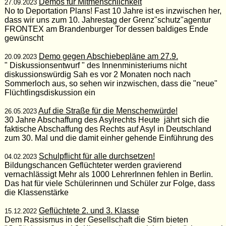
Demos für Mitmenschlichkeit
27.09.2023
No to Deportation Plans! Fast 10 Jahre ist es inzwischen her,
dass wir uns zum 10. Jahrestag der Grenz"schutz"agentur
FRONTEX am Brandenburger Tor dessen baldiges Ende
gewünscht
Demo gegen Abschiebepläne am 27.9.
20.09.2023
" Diskussionsentwurf " des Innenministeriums nicht
diskussionswürdig Sah es vor 2 Monaten noch nach
Sommerloch aus, so sehen wir inzwischen, dass die "neue"
Flüchtlingsdiskussion ein
Auf die Straße für die Menschenwürde!
26.05.2023
30 Jahre Abschaffung des Asylrechts Heute jährt sich die
faktische Abschaffung des Rechts auf Asyl in Deutschland
zum 30. Mal und die damit einher gehende Einführung des
Schulpflicht für alle durchsetzen!
04.02.2023
Bildungschancen Geflüchteter werden gravierend
vernachlässigt Mehr als 1000 LehrerInnen fehlen in Berlin.
Das hat für viele Schülerinnen und Schüler zur Folge, dass
die Klassenstärke
Geflüchtete 2. und 3. Klasse
15.12.2022
Dem Rassismus in der Gesellschaft die Stirn bieten