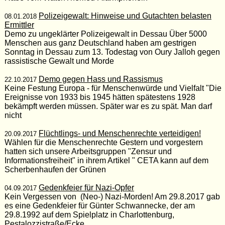
Polizeigewalt: Hinweise und Gutachten belasten
08.01.2018
Ermittler
Demo zu ungeklärter Polizeigewalt in Dessau Über 5000
Menschen aus ganz Deutschland haben am gestrigen
Sonntag in Dessau zum 13. Todestag von Oury Jalloh gegen
rassistische Gewalt und Morde
Demo gegen Hass und Rassismus
22.10.2017
Keine Festung Europa - für Menschenwürde und Vielfalt "Die
Ereignisse von 1933 bis 1945 hätten spätestens 1928
bekämpft werden müssen. Später war es zu spät. Man darf
nicht
Flüchtlings- und Menschenrechte verteidigen!
20.09.2017
Wählen für die Menschenrechte Gestern und vorgestern
hatten sich unsere Arbeitsgruppen "Zensur und
Informationsfreiheit" in ihrem Artikel " CETA kann auf dem
Scherbenhaufen der Grünen
Gedenkfeier für Nazi-Opfer
04.09.2017
Kein Vergessen von (Neo-) Nazi-Morden! Am 29.8.2017 gab
es eine Gedenkfeier für Günter Schwannecke, der am
29.8.1992 auf dem Spielplatz in Charlottenburg,
Pestalozzistraße/Ecke