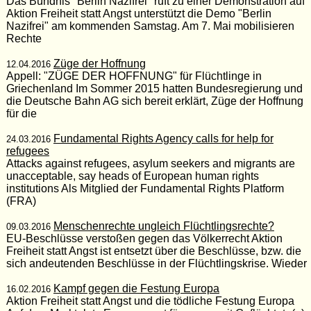
Das Bündnis "Berlin Nazifrei" ruft zu einer Demonstration auf
Aktion Freiheit statt Angst unterstützt die Demo "Berlin
Nazifrei" am kommenden Samstag. Am 7. Mai mobilisieren
Rechte
Züge der Hoffnung
12.04.2016
Appell: "ZÜGE DER HOFFNUNG" für Flüchtlinge in
Griechenland Im Sommer 2015 hatten Bundesregierung und
die Deutsche Bahn AG sich bereit erklärt, Züge der Hoffnung
für die
Fundamental Rights Agency calls for help for
24.03.2016
refugees
Attacks against refugees, asylum seekers and migrants are
unacceptable, say heads of European human rights
institutions Als Mitglied der Fundamental Rights Platform
(FRA)
Menschenrechte ungleich Flüchtlingsrechte?
09.03.2016
EU-Beschlüsse verstoßen gegen das Völkerrecht Aktion
Freiheit statt Angst ist entsetzt über die Beschlüsse, bzw. die
sich andeutenden Beschlüsse in der Flüchtlingskrise. Wieder
Kampf gegen die Festung Europa
16.02.2016
Aktion Freiheit statt Angst und die tödliche Festung Europa