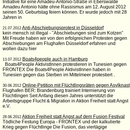
Initiative für eine Amadeu-Antonio-Straße in Eberswalde
Amadeu Antonio hätte ohne Rassismus am 12. August 2012
seinen 50. Geburtstag feiern können. Er wurde jedoch mit 28
Jahren in
Anti-Abschiebungsprotest in Düsseldorf
21.07.2012
kein mensch ist illegal - "Abschiebungen sind zum Kotzen"
Mit Freude haben wir von den erfolgreichen Protesten gegen
Abschiebungen am Flughafen Düsseldorf erfahren und
wollen dazu hier
Boats4people auch in Hamburg
13.07.2012
Boats4People AktivistInnen protestieren in Tunesien gegen
FRONTEX Die Boats4People AktivistInnen haben in
Tunesien gegen das Sterben im Mittelmeer protestiert .
Online-Petition mit Flüchtlingsräten gegen Asylknast
30.06.2012
Flughafen BER: Brandenburg trainiert Internierung von
Flüchtlingen Seit Anfang diesen Jahres unterstützt die
Arbeitsgruppe Flucht & Migration in Aktion Freiheit statt Angst
e.V.
Aktion Freiheit statt Angst auf dem Fusion Festival
28.06.2012
Tödliche Festung Europa - FRONTEX und der kalkulierte
Krieg gegen Flüchtlinge Die Fusion, das viertägige