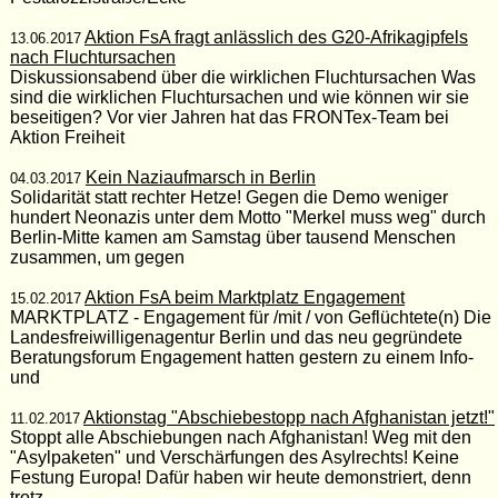
Aktion FsA fragt anlässlich des G20-Afrikagipfels
13.06.2017
nach Fluchtursachen
Diskussionsabend über die wirklichen Fluchtursachen Was
sind die wirklichen Fluchtursachen und wie können wir sie
beseitigen? Vor vier Jahren hat das FRONTex-Team bei
Aktion Freiheit
Kein Naziaufmarsch in Berlin
04.03.2017
Solidarität statt rechter Hetze! Gegen die Demo weniger
hundert Neonazis unter dem Motto "Merkel muss weg" durch
Berlin-Mitte kamen am Samstag über tausend Menschen
zusammen, um gegen
Aktion FsA beim Marktplatz Engagement
15.02.2017
MARKTPLATZ - Engagement für /mit / von Geflüchtete(n) Die
Landesfreiwilligenagentur Berlin und das neu gegründete
Beratungsforum Engagement hatten gestern zu einem Info-
und
Aktionstag "Abschiebestopp nach Afghanistan jetzt!"
11.02.2017
Stoppt alle Abschiebungen nach Afghanistan! Weg mit den
"Asylpaketen" und Verschärfungen des Asylrechts! Keine
Festung Europa! Dafür haben wir heute demonstriert, denn
trotz