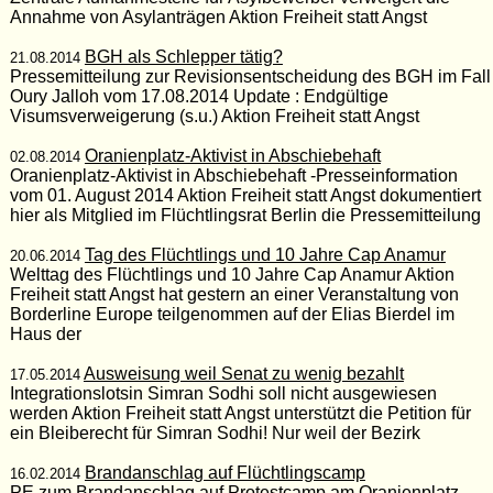
Annahme von Asylanträgen Aktion Freiheit statt Angst
BGH als Schlepper tätig?
21.08.2014
Pressemitteilung zur Revisionsentscheidung des BGH im Fall
Oury Jalloh vom 17.08.2014 Update : Endgültige
Visumsverweigerung (s.u.) Aktion Freiheit statt Angst
Oranienplatz-Aktivist in Abschiebehaft
02.08.2014
Oranienplatz-Aktivist in Abschiebehaft -Presseinformation
vom 01. August 2014 Aktion Freiheit statt Angst dokumentiert
hier als Mitglied im Flüchtlingsrat Berlin die Pressemitteilung
Tag des Flüchtlings und 10 Jahre Cap Anamur
20.06.2014
Welttag des Flüchtlings und 10 Jahre Cap Anamur Aktion
Freiheit statt Angst hat gestern an einer Veranstaltung von
Borderline Europe teilgenommen auf der Elias Bierdel im
Haus der
Ausweisung weil Senat zu wenig bezahlt
17.05.2014
Integrationslotsin Simran Sodhi soll nicht ausgewiesen
werden Aktion Freiheit statt Angst unterstützt die Petition für
ein Bleiberecht für Simran Sodhi! Nur weil der Bezirk
Brandanschlag auf Flüchtlingscamp
16.02.2014
PE zum Brandanschlag auf Protestcamp am Oranienplatz