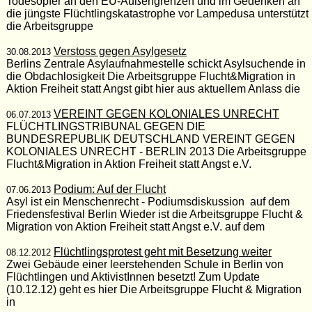
Todesopfer an den EU-Außengrenzen und im Gedenken an
die jüngste Flüchtlingskatastrophe vor Lampedusa unterstützt
die Arbeitsgruppe
Verstoss gegen Asylgesetz
30.08.2013
Berlins Zentrale Asylaufnahmestelle schickt Asylsuchende in
die Obdachlosigkeit Die Arbeitsgruppe Flucht&Migration in
Aktion Freiheit statt Angst gibt hier aus aktuellem Anlass die
VEREINT GEGEN KOLONIALES UNRECHT
06.07.2013
FLÜCHTLINGSTRIBUNAL GEGEN DIE
BUNDESREPUBLIK DEUTSCHLAND VEREINT GEGEN
KOLONIALES UNRECHT - BERLIN 2013 Die Arbeitsgruppe
Flucht&Migration in Aktion Freiheit statt Angst e.V.
Podium: Auf der Flucht
07.06.2013
Asyl ist ein Menschenrecht - Podiumsdiskussion auf dem
Friedensfestival Berlin Wieder ist die Arbeitsgruppe Flucht &
Migration von Aktion Freiheit statt Angst e.V. auf dem
Flüchtlingsprotest geht mit Besetzung weiter
08.12.2012
Zwei Gebäude einer leerstehenden Schule in Berlin von
Flüchtlingen und AktivistInnen besetzt! Zum Update
(10.12.12) geht es hier Die Arbeitsgruppe Flucht & Migration
in