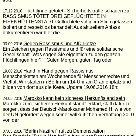
Flüchtlinge getötet - Sicherheitskräfte schauen zu
17.12.2016
RASSISMUS TÖTET DREI GEFLÜCHTETE IN
EISENHÜTTENSTADT Geflüchtete völlig im Stich gelassen,
isoliert und respektlos behandelt Aus aktuellem Anlass
dokumentieren wir hier die
Gegen Rassismus und AfD-Hetze
03.09.2016
Ein Zeichen gegen Rassismus und für eine solidarische
Gesellschaft "Was sagen Sie eigentlich zu den ganzen
Flüchtlingen hier?" "Guten Morgen, guten Tag oder
Hand in Hand gegen Rassismus
19.06.2016
Menschenketten am Wochenende für Menschenrechte und
Vielfalt Wir starten in Berlin um 14 Uhr am Oranienplatz und
bilden von dort aus die Kette. Update 19.06.2016 18h:
Marokko kann kein sicheres Herkunftsland sein
24.05.2016
Marokko zum "sicheren Herkunftsland" erklärt, statt dafür zu
sorgen, dass der Deutsch-Marokkaner Mohamed H. wie von
der UN gefordert wegen seiner willkürlichen Verhaftung 2010
von der
"Berlin Nazifrei" ruft zu Demonstration
07.05.2016