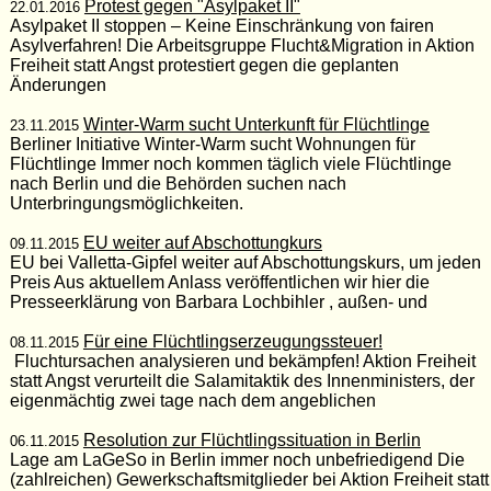
Protest gegen "Asylpaket II"
22.01.2016
Asylpaket II stoppen – Keine Einschränkung von fairen
Asylverfahren! Die Arbeitsgruppe Flucht&Migration in Aktion
Freiheit statt Angst protestiert gegen die geplanten
Änderungen
Winter-Warm sucht Unterkunft für Flüchtlinge
23.11.2015
Berliner Initiative Winter-Warm sucht Wohnungen für
Flüchtlinge Immer noch kommen täglich viele Flüchtlinge
nach Berlin und die Behörden suchen nach
Unterbringungsmöglichkeiten.
EU weiter auf Abschottungkurs
09.11.2015
EU bei Valletta-Gipfel weiter auf Abschottungskurs, um jeden
Preis Aus aktuellem Anlass veröffentlichen wir hier die
Presseerklärung von Barbara Lochbihler , außen- und
Für eine Flüchtlingserzeugungssteuer!
08.11.2015
Fluchtursachen analysieren und bekämpfen! Aktion Freiheit
statt Angst verurteilt die Salamitaktik des Innenministers, der
eigenmächtig zwei tage nach dem angeblichen
Resolution zur Flüchtlingssituation in Berlin
06.11.2015
Lage am LaGeSo in Berlin immer noch unbefriedigend Die
(zahlreichen) Gewerkschaftsmitglieder bei Aktion Freiheit statt