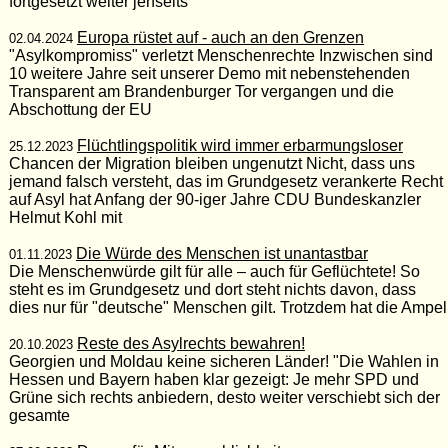
fortgesetzt weiter jenseits
Europa rüstet auf - auch an den Grenzen
02.04.2024
"Asylkompromiss" verletzt Menschenrechte Inzwischen sind
10 weitere Jahre seit unserer Demo mit nebenstehenden
Transparent am Brandenburger Tor vergangen und die
Abschottung der EU
Flüchtlingspolitik wird immer erbarmungsloser
25.12.2023
Chancen der Migration bleiben ungenutzt Nicht, dass uns
jemand falsch versteht, das im Grundgesetz verankerte Recht
auf Asyl hat Anfang der 90-iger Jahre CDU Bundeskanzler
Helmut Kohl mit
Die Würde des Menschen ist unantastbar
01.11.2023
Die Menschenwürde gilt für alle – auch für Geflüchtete! So
steht es im Grundgesetz und dort steht nichts davon, dass
dies nur für "deutsche" Menschen gilt. Trotzdem hat die Ampel
Reste des Asylrechts bewahren!
20.10.2023
Georgien und Moldau keine sicheren Länder! "Die Wahlen in
Hessen und Bayern haben klar gezeigt: Je mehr SPD und
Grüne sich rechts anbiedern, desto weiter verschiebt sich der
gesamte