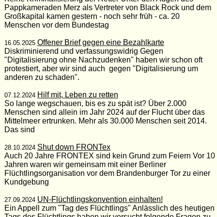
Pappkameraden Merz als Vertreter von Black Rock und dem
Großkapital kamen gestern - noch sehr früh - ca. 20
Menschen vor dem Bundestag
Offener Brief gegen eine Bezahlkarte
16.05.2025
Diskriminierend und verfassungswidrig Gegen
"Digitalisierung ohne Nachzudenken" haben wir schon oft
protestiert, aber wir sind auch gegen "Digitalisierung um
anderen zu schaden".
Hilf mit, Leben zu retten
07.12.2024
So lange wegschauen, bis es zu spät ist? Über 2.000
Menschen sind allein im Jahr 2024 auf der Flucht über das
Mittelmeer ertrunken. Mehr als 30.000 Menschen seit 2014.
Das sind
Shut down FRONTex
28.10.2024
Auch 20 Jahre FRONTEX sind kein Grund zum Feiern Vor 10
Jahren waren wir gemeinsam mit einer Berliner
Flüchtlingsorganisation vor dem Brandenburger Tor zu einer
Kundgebung
UN-Flüchtlingskonvention einhalten!
27.09.2024
Ein Appell zum "Tag des Flüchtlings" Anlässlich des heutigen
Tags des Flüchtlings haben wir versucht folgende Fragen zu