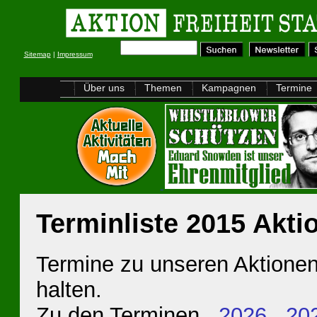
Sitemap
|
Impressum
Über uns
Themen
Kampagnen
Termine
Terminliste 2015 Aktio
Termine zu unseren Aktionen 
halten.
Zu den Terminen
2026
20