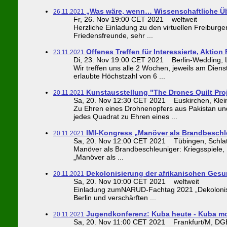
„Was wäre, wenn… Wissenschaftliche Ü
26.11.2021
Fr, 26. Nov 19:00 CET 2021 weltweit
Herzliche Einladung zu den virtuellen Freibur
Friedensfreunde, sehr ...
Offenes Treffen für Interessierte, Aktion 
23.11.2021
Di, 23. Nov 19:00 CET 2021 Berlin-Wedding, Li
Wir treffen uns alle 2 Wochen, jeweils am Di
erlaubte Höchstzahl von 6 ...
Kunstausstellung "The Drones Quilt Proj
20.11.2021
Sa, 20. Nov 12:30 CET 2021 Euskirchen, Klein
Zu Ehren eines Drohnenopfers aus Pakistan un
jedes Quadrat zu Ehren eines ...
IMI-Kongress „Manöver als Brandbeschl
20.11.2021
Sa, 20. Nov 12:00 CET 2021 Tübingen, Schlatt
Manöver als Brandbeschleuniger: Kriegsspiele
„Manöver als ...
Dekolonisierung der afrikanischen Ges
20.11.2021
Sa, 20. Nov 10:00 CET 2021 weltweit
Einladung zumNARUD-Fachtag 2021 „Dekolonisie
Berlin und verschärften ...
Jugendkonferenz: Kuba heute - Kuba m
20.11.2021
Sa, 20. Nov 11:00 CET 2021 Frankfurt/M, DGB