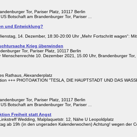
ndenburger Tor, Pariser Platz, 10117 Berlin
US Botschaft am Brandenburger Tor, Pariser ...
eden und Entwicklung?
ienstag, 14. Dezember, 18:30-20:00 Uhr „Mehr Fortschritt wagen“: Mi
luchtursache Krieg überwinden
enburger Tor, Pariser Platz, 10117 Berlin
r Menschenrechte 10. Dezember 2021, 15.00 Uhr, Brandenburger Tor, 
es Rathaus, Alexanderplatz
tion +++ PHOTOAKTION "TESLA, DIE HAUPTSTADT UND DAS WASSER" -
ndenburger Tor, Pariser Platz, 10117 Berlin
US Botschaft am Brandenburger Tor, Pariser ...
ktion Freiheit statt Angst
nkstreff Wedding, Malplaquetstr. 12, Nähe U Leopoldplatz
enstag ab 19h (in den ungeraden Kalenderwochen) Achtung! wegen der