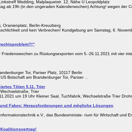
nkstreff Wedding, Malplaquetstr. 12, Nähe U Leopoldplatz
enstag ab 19h (in den ungeraden Kalenderwochen) Achtung! wegen der
 Oranienplatz, Berlin-Kreuzberg
nschlichkeit und kein Verbrechen! Kundgebung am Samstag, 6. Novemb
trechtsproblem?!“
ger Friedenswochen zu Rüstungsexporten vom 5.-26.11.2021 mit vier in
ndenburger Tor, Pariser Platz, 10117 Berlin
US Botschaft am Brandenburger Tor, Pariser ...
iertes Töten 5.11. Trier
 Wechselstraße, Trier
11.2021 um 19 Uhr Kleiner Saal, Tuchfabrik, Wechselstraße Trier Drohnen
ots und Fakes: Herausforderungen und mögliche Lösungen
Informationstechnik e.V., das Bundesministe- rium für Wirtschaft und E
 Koalitionsvertrag!