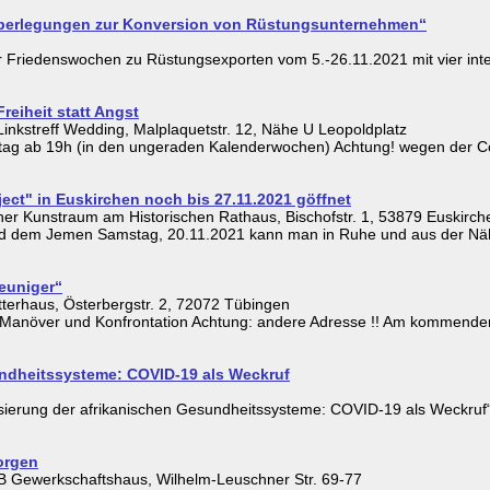
berlegungen zur Konversion von Rüstungsunternehmen“
ger Friedenswochen zu Rüstungsexporten vom 5.-26.11.2021 mit vier in
Freiheit statt Angst
nkstreff Wedding, Malplaquetstr. 12, Nähe U Leopoldplatz
enstag ab 19h (in den ungeraden Kalenderwochen) Achtung! wegen der
ect" in Euskirchen noch bis 27.11.2021 göffnet
er Kunstraum am Historischen Rathaus, Bischofstr. 1, 53879 Euskirch
d dem Jemen Samstag, 20.11.2021 kann man in Ruhe und aus der Nähe 
euniger“
erhaus, Österbergstr. 2, 72072 Tübingen
, Manöver und Konfrontation Achtung: andere Adresse !! Am kommend
undheitssysteme: COVID-19 als Weckruf
rung der afrikanischen Gesundheitssysteme: COVID-19 als Weckruf“ A
orgen
 Gewerkschaftshaus, Wilhelm-Leuschner Str. 69-77