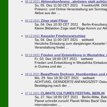
Aktionskonferenz „abrüsten statt aufrüs
05.12.2021
So, 05. Dez 11:00 CET 2021 Frankfurt/M, DGB
Präsenz- und Online-Veranstaltung am Sonntag
Aktive aus der ...
Züge statt Flüge
04.12.2021
Sa, 04. Dez 10:30 CET 2021 Berlin-Kreuzberg, 
Kleine Bildaktion Züge statt Flüge Komm zur Akt
Kasseler Friedensratschlag
04.12.2021
Sa, 04. Dez 11:00 CET 2021 weltweit
Herzliche Einladung zum diesjährigen Kasseler 
Veranstaltung findet ...
Frieden und Entwicklung in Westafrika: 
03.12.2021
Fr, 03. Dez 18:00 CET 2021 weltweit
Frieden und Entwicklung in Westafrika Einladung
in Guinea und der ...
Bewaffnete Drohnen, Atombomben und ei
29.11.2021
Mo, 29. Nov 18:30 CET 2021 weltweit
ACHTUNG, GEÄNDERTE ANFANGSZEIT! Datum 29.1
Bestätigung nach der ...
CLIMATE CULTURES FESTIVAL BERLIN
27.11.2021
Sa, 27. Nov 18:00 CET 2021 Berlin-Mitte, Bab
Planet schreibt zurück! Planet Writes Back! Das
internationalen ...