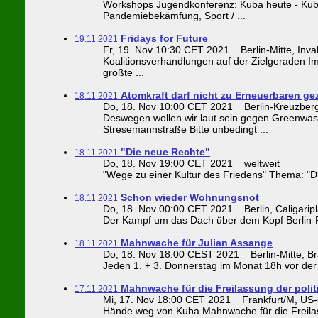
Workshops Jugendkonferenz: Kuba heute - Kub
Pandemiebekämfung, Sport / ...
Fridays for Future
19.11.2021
Fr, 19. Nov 10:30 CET 2021 Berlin-Mitte, Inva
Koalitionsverhandlungen auf der Zielgeraden Im
größte ...
Atomkraft darf nicht zu Erneuerbaren ge
18.11.2021
Do, 18. Nov 10:00 CET 2021 Berlin-Kreuzberg,
Deswegen wollen wir laut sein gegen Greenwas
Stresemannstraße Bitte unbedingt ...
"Die neue Rechte"
18.11.2021
Do, 18. Nov 19:00 CET 2021 weltweit
"Wege zu einer Kultur des Friedens" Thema: "D
Schon wieder Wohnungsnot
18.11.2021
Do, 18. Nov 00:00 CET 2021 Berlin, Caligaripla
Der Kampf um das Dach über dem Kopf Berlin-Fil
Mahnwache für Julian Assange
18.11.2021
Do, 18. Nov 18:00 CEST 2021 Berlin-Mitte, Bra
Jeden 1. + 3. Donnerstag im Monat 18h vor der 
Mahnwache für die Freilassung der poli
17.11.2021
Mi, 17. Nov 18:00 CET 2021 Frankfurt/M, US-Ge
Hände weg von Kuba Mahnwache für die Freilas