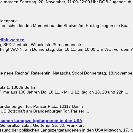
a morgen Samstag, 20. November, 11:00-22:00 Uhr DGB-Jugendclub, W
lidenpark
 entscheidenden Moment auf die Straße! Am Freitag biegen die Koaliti
zählt werden
 SPD Zentrale, Wilhelmstr. /Stresemannstr.
hing! WANN: am Donnerstag, den 18.11. um 10:00 Uhr WO: vor dem Wil
ie neue Rechte" Referentin: Natascha Strobl Donnerstag, 18.November 
tz 1, 13086 Berlin
me aus 100 Jahren Do. 18.11. - Mi. 1.12. täglich 18, 20 und 22h ...
ndenburger Tor, Pariser Platz, 10117 Berlin
US Botschaft am Brandenburger Tor, Pariser ...
tischen Langszeitgefangenen in den USA
neralkonsulat, Gießener Str. 30, Frankfurt
sung der politischen Langszeitgefangenen in den USA Mittwoch, 17. 