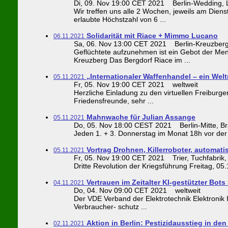
Di, 09. Nov 19:00 CET 2021 Berlin-Wedding, Li
Wir treffen uns alle 2 Wochen, jeweils am Di
erlaubte Höchstzahl von 6 ...
Solidarität mit Riace + Mimmo Lucano
06.11.2021
Sa, 06. Nov 13:00 CET 2021 Berlin-Kreuzberg,
Geflüchtete aufzunehmen ist ein Gebot der Me
Kreuzberg Das Bergdorf Riace im ...
„Internationaler Waffenhandel – ein Wel
05.11.2021
Fr, 05. Nov 19:00 CET 2021 weltweit
Herzliche Einladung zu den virtuellen Freibur
Friedensfreunde, sehr ...
Mahnwache für Julian Assange
05.11.2021
Do, 05. Nov 18:00 CEST 2021 Berlin-Mitte, Bra
Jeden 1. + 3. Donnerstag im Monat 18h vor der 
Vortrag Drohnen, Killerroboter, automatis
05.11.2021
Fr, 05. Nov 19:00 CET 2021 Trier, Tuchfabrik,
Dritte Revolution der Kriegsführung Freitag, 05.
Vertrauen im Zeitalter KI-gestützter B
04.11.2021
Do, 04. Nov 09:00 CET 2021 weltweit
Der VDE Verband der Elektrotechnik Elektronik 
Verbraucher- schutz ...
Aktion in Berlin: Pestizidausstieg in den
02.11.2021