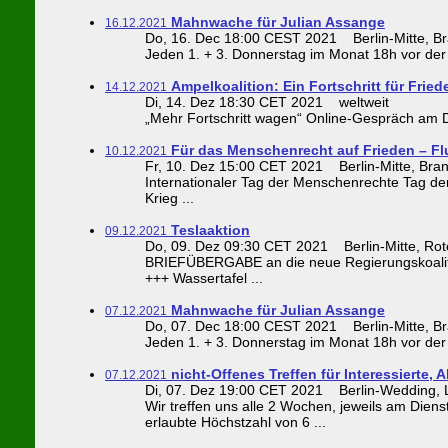
Mahnwache für Julian Assange
16.12.2021
Do, 16. Dec 18:00 CEST 2021 Berlin-Mitte, Bra
Jeden 1. + 3. Donnerstag im Monat 18h vor der 
Ampelkoalition: Ein Fortschritt für Fri
14.12.2021
Di, 14. Dez 18:30 CET 2021 weltweit
„Mehr Fortschritt wagen“ Online-Gespräch am D
Für das Menschenrecht auf Frieden – F
10.12.2021
Fr, 10. Dez 15:00 CET 2021 Berlin-Mitte, Brand
Internationaler Tag der Menschenrechte Tag de
Krieg ...
Teslaaktion
09.12.2021
Do, 09. Dez 09:30 CET 2021 Berlin-Mitte, Rot
BRIEFÜBERGABE an die neue Regierungskoali
+++ Wassertafel ...
Mahnwache für Julian Assange
07.12.2021
Do, 07. Dec 18:00 CEST 2021 Berlin-Mitte, Bra
Jeden 1. + 3. Donnerstag im Monat 18h vor der 
nicht-Offenes Treffen für Interessierte, A
07.12.2021
Di, 07. Dez 19:00 CET 2021 Berlin-Wedding, Li
Wir treffen uns alle 2 Wochen, jeweils am Di
erlaubte Höchstzahl von 6 ...