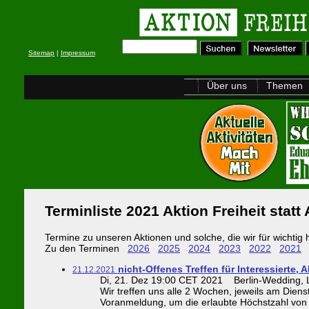
Sitemap
|
Impressum
Über uns
Themen
Terminliste 2021 Aktion Freiheit statt 
Termine zu unseren Aktionen und solche, die wir für wichtig 
Zu den Terminen
2026
2025
2024
2023
2022
2021
nicht-Offenes Treffen für Interessierte, A
21.12.2021
Di, 21. Dez 19:00 CET 2021 Berlin-Wedding, Li
Wir treffen uns alle 2 Wochen, jeweils am Di
Voranmeldung, um die erlaubte Höchstzahl von 6