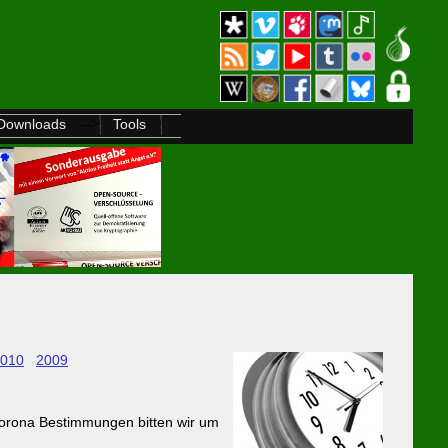
-->
Downloads
Tools
010
2009
Corona Bestimmungen bitten wir um