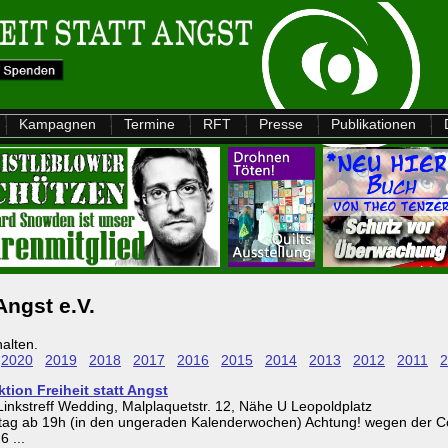
Kampagnen
Termine
RFT
Presse
Publikationen
Angst e.V.
halten.
2020
2019
2018
2017
2016
2015
2014
2013
2012
2011
2
ktion Freiheit statt Angst
nkstreff Wedding, Malplaquetstr. 12, Nähe U Leopoldplatz
enstag ab 19h (in den ungeraden Kalenderwochen) Achtung! wegen der 
 ...