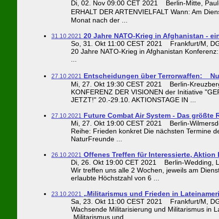
Di, 02. Nov 09:00 CET 2021 Berlin-Mitte, Pau
ERHALT DER ARTENVIELFALT Wann: Am Dienstag
Monat nach der ...
20 Jahre NATO-Krieg in Afghanistan - ein
31.10.2021
So, 31. Okt 11:00 CEST 2021 Frankfurt/M, DG
20 Jahre NATO-Krieg in Afghanistan Konferenz: 
...
Entscheidungen über Terrorwaffen: N
27.10.2021
Mi, 27. Okt 19:30 CEST 2021 Berlin-Kreuzberg
KONFERENZ DER VISIONEN der Initiative "GE
JETZT!" 20.-29.10. AKTIONSTAGE IN ...
Future Combat Air System - Das größte
27.10.2021
Mi, 27. Okt 19:00 CEST 2021 Berlin-Wilmersdorf
Reihe: Frieden konkret Die nächsten Termine de
NaturFreunde ...
Offenes Treffen für Interessierte, Aktion 
26.10.2021
Di, 26. Okt 19:00 CET 2021 Berlin-Wedding, Li
Wir treffen uns alle 2 Wochen, jeweils am Di
erlaubte Höchstzahl von 6 ...
„Militarismus und Frieden in Lateinamer
23.10.2021
Sa, 23. Okt 11:00 CEST 2021 Frankfurt/M, DG
Wachsende Militarisierung und Militarismus in 
„Militarismus und ...