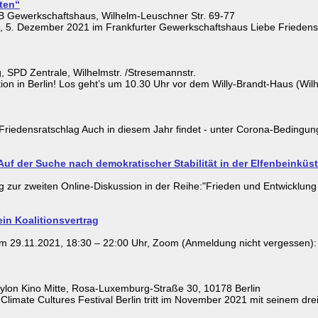
ten“
 Gewerkschaftshaus, Wilhelm-Leuschner Str. 69-77
, 5. Dezember 2021 im Frankfurter Gewerkschaftshaus Liebe Friedensf
SPD Zentrale, Wilhelmstr. /Stresemannstr.
ion in Berlin! Los geht’s um 10.30 Uhr vor dem Willy-Brandt-Haus (Wilhe
Friedensratschlag Auch in diesem Jahr findet - unter Corona-Bedingunge
Auf der Suche nach demokratischer Stabilität in der Elfenbeinküs
 zur zweiten Online-Diskussion in der Reihe:"Frieden und Entwicklung 
n Koalitionsvertrag
1.2021, 18:30 – 22:00 Uhr, Zoom (Anmeldung nicht vergessen): D
ylon Kino Mitte, Rosa-Luxemburg-Straße 30, 10178 Berlin
 Climate Cultures Festival Berlin tritt im November 2021 mit seinem dr