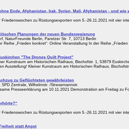
ohne Ende. Afghanistan, Irak, Syrien, Mali, Afghanistan - und wie 
ger Friedenswochen zu Rüstungsexporten vom 5.-26.11.2021 mit vier in
olitischen Planungen der neuen Bundesregierung
 NaturFreunde Berlin, Paretzer Str. 7, 10713 Berlin
r Reihe „Frieden konkret“: Online Veranstaltung In der Reihe „Frieden 
Euskirchen "The Drones Quilt Project"
er Kunstraum am Historischen Rathaus, Bischofstr. 1, 53879 Euskirch
den Ausstellung! Kleiner Kunstraum am Historischen Rathaus, Bisch
chzug zu Geflüchteten gewährleisten
SPD Zentrale, Wilhelmstr. /Stresemannstr.
insame Presseerklärung am 10.11.2021 Demonstration am Freitag zu Fo
erhörte?“
ger Friedenswochen zu Rüstungsexporten vom 5.-26.11.2021 mit vier in
Freiheit statt Angst