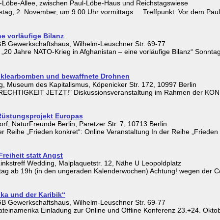
l-Löbe-Allee, zwischen Paul-Löbe-Haus und Reichstagswiese
, 2. November, um 9.00 Uhr vormittags Treffpunkt: Vor dem Paul-L
e vorläufige Bilanz
B Gewerkschaftshaus, Wilhelm-Leuschner Str. 69-77
„20 Jahre NATO-Krieg in Afghanistan – eine vorläufige Bilanz“ Sonnta
uklearbomben und bewaffnete Drohnen
, Museum des Kapitalismus, Köpenicker Str. 172, 10997 Berlin
RECHTIGKEIT JETZT!" Diskussionsveranstaltung im Rahmen der KO
 Rüstungsprojekt Europas
, NaturFreunde Berlin, Paretzer Str. 7, 10713 Berlin
r Reihe „Frieden konkret“: Online Veranstaltung In der Reihe „Frieden 
Freiheit statt Angst
nkstreff Wedding, Malplaquetstr. 12, Nähe U Leopoldplatz
enstag ab 19h (in den ungeraden Kalenderwochen) Achtung! wegen der
ika und der Karibik“
B Gewerkschaftshaus, Wilhelm-Leuschner Str. 69-77
Lateinamerika Einladung zur Online und Offline Konferenz 23.+24. Okt