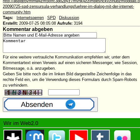
http://a6pdp5vmmw4zm5tifrc3qo2pyz7mvnk4zzimpesnckvzinubzmioddad.onio
20090725-spd-zensursula-verhandlungsfuehrer-im-dialog-mit-der-internet-
community.htm
Tags:
#
Internetsperren
#
SPD
#
Diskussion
Erstellt:
2009-07-25 08:05:08
Aufrufe:
3194
Kommentar abgeben
Für eine weitere vertrauliche Kommunikation empfehlen wir, unter dem
Kommentartext einen Verweis auf einen sicheren Messenger, wie Session,
Bitmessage, o.ä. anzugeben.
Geben Sie bitte noch die im linken Bild dargestellte Zeichenfolge in das
rechte Feld ein, um die Verwendung dieses Formulars durch Spam-Robots
zu verhindern.
Wir im Web2.0