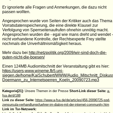
Er ignorierte alle Fragen und Anmerkungen, die dazu nicht
passen wollten.
Angesprochen wurde von Seiten der Kritiker auch das Thema
Vorratsdatenspeicherung, die eine direkte Klausel zur
Verfolgung von Sperrseitenaufrufen ohnehin unnötig macht.
Angesprochen wurden die - egal wie mans dreht und wendet -
nicht vorhandene Kontrolle, der Rechtsexperte Frey stellte
nochmals die Unverhältnismäßigkeit heraus.
Mehr dazu bei
http://netzpolitik.org/2009/wir-sind-doch-die-
guten-nicht-die-boesen/
Einen 124MB Audiomitschnitt der Veranstaltung gibt es hier:
https://users-www.wineme.fb5.uni-
siegen.de/home/KaiSchubert/WWW/Audio_Mitschnitt_Diskussi
Doermann_zu_Internetsperren_Koeln_20090723.mp3
Kategorie[21]:
Unsere Themen in der Presse
Short-Link dieser Seite:
a-
fsa.de/d/188
Link zu dieser Seite:
https://www.a-fsa.de/de/articles/456-20090725-spd-
zensursula-verhandlungsfuehrer-im-dialog-mit-der-internet-community.htm
Link im Tor-Netzwerk: