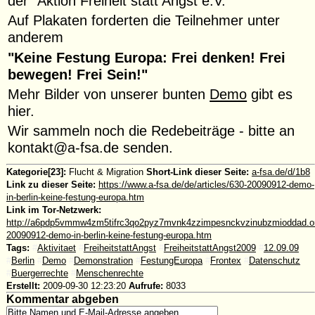
der "Aktion Freiheit statt Angst e.V."
Auf Plakaten forderten die Teilnehmer unter
anderem
"Keine Festung Europa: Frei denken! Frei
bewegen! Frei Sein!"
Mehr Bilder von unserer bunten
Demo
gibt es
hier.
Wir sammeln noch die Redebeiträge - bitte an
kontakt@a-fsa.de senden.
Kategorie[23]:
Flucht & Migration
Short-Link dieser Seite:
a-fsa.de/d/1b8
Link zu dieser Seite:
https://www.a-fsa.de/de/articles/630-20090912-demo-
in-berlin-keine-festung-europa.htm
Link im Tor-Netzwerk:
http://a6pdp5vmmw4zm5tifrc3qo2pyz7mvnk4zzimpesnckvzinubzmioddad.onio
20090912-demo-in-berlin-keine-festung-europa.htm
Tags:
#
Aktivitaet
#
FreiheitstattAngst
#
FreiheitstattAngst2009
#
12.09.09
#
Berlin
#
Demo
#
Demonstration
#
FestungEuropa
#
Frontex
#
Datenschutz
#
Buergerrechte
#
Menschenrechte
Erstellt:
2009-09-30 12:23:20
Aufrufe:
8033
Kommentar abgeben