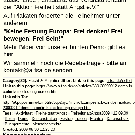
der "Aktion Freiheit statt Angst e.V."
Auf Plakaten forderten die Teilnehmer unter
anderem
"Keine Festung Europa: Frei denken! Frei
bewegen! Frei Sein!"
Mehr Bilder von unserer bunten
Demo
gibt es
hier.
Wir sammeln noch die Redebeiträge - bitte an
kontakt@a-fsa.de senden.
Category[23]:
Flucht & Migration
Short-Link to this page:
a-fsa.de/e/1b8
Link to this page:
https://www.a-fsa.de/de/articles/630-20090912-demo-in-
berlin-keine-festung-europa.htm
Link with Tor:
http://a6pdp5vmmw4zm5tifrc3qo2pyz7mvnk4zzimpesnckvzinubzmioddad.onio
20090912-demo-in-berlin-keine-festung-europa.htm
Tags:
#
Aktivitaet
#
FreiheitstattAngst
#
FreiheitstattAngst2009
#
12.09.09
#
Berlin
#
Demo
#
Demonstration
#
FestungEuropa
#
Frontex
#
Datenschutz
#
Buergerrechte
#
Menschenrechte
Created:
2009-09-30 12:23:20