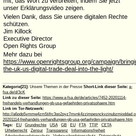
mit, das Wort zu verbreiten, indem Sie jetzt
unser Erklärungsvideo zeigen.
Vielen Dank, dass Sie unsere digitalen Rechte
schützen.
Jim Killock
Executive Director
Open Rights Group
Mehr dazu bei
https://www.openrightsgroup.org/campaign/bringi
the-uk-us-digital-trade-deal-into-the-light/
Kategorie[21]:
Unsere Themen in der Presse
Short-Link dieser Seite:
a-
fsa.de/d/3cK
Link zu dieser Seite:
https://www.a-fsa.de/de/articles/7452-20201114-
freihandels-verhandlungen-gb-usa-gefaehrden-privatsphaere.htm
Link im Tor-Netzwerk:
http://a6pdp5vmmw4zm5tifrc3qo2pyz7mvnk4zzimpesnckvzinubzmioddad.oni
20201114-freihandels-verhandlungen-gb-usa-gefaehrden-privatsphaere.htm
Tags:
#
EU
#
Grundrechte
#
USA
#
GB
#
EU
#
FTA
#
TTIP
#
CETA
#
Urheberrecht
#
Zensur
#
Transparenz
#
Informationsfreiheit
#
Arbeitnehmerdatenschutz
#
Verbraucherdatenschutz
#
Datenschutz