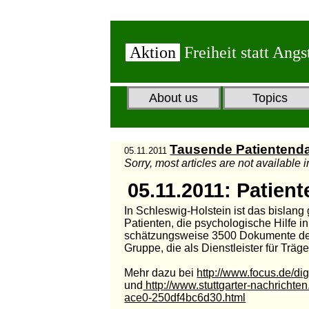
Aktion
Freiheit statt Angs
About us
Topics
Tausende Patientenda
05.11.2011
Sorry, most articles are not available 
05.11.2011: Patien
In Schleswig-Holstein ist das bislan
Patienten, die psychologische Hilfe i
schätzungsweise 3500 Dokumente des
Gruppe, die als Dienstleister für Träge
Mehr dazu bei
http://www.focus.de/di
und
http://www.stuttgarter-nachrichte
ace0-250df4bc6d30.html