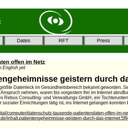
t
Dates
RFT
Press
ten offen im Netz
in English yet
tengeheimnisse geistern durch da
g größte Datenleck im Gesundheitsbereich bekannt geworden. S
n Anspruch nehmen, waren bis vorgestern frei im Internet abruf
 Rebus Consulting- und Verwaltungs GmbH, ein Tochterunter
r sozialer Einrichtungen tätig ist, ins Internet gelangen konnten b
gital/computer/datenschutz-tausende-patientendaten-offen-im-
n.de/inhalt.patientengeheimnisse-geistern-durch-das-internet.