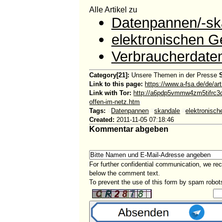
Alle Artikel zu
Datenpannen/-sk
elektronischen G
Verbraucherdate
Category[21]:
Unsere Themen in der Presse
Link to this page:
https://www.a-fsa.de/de/ar
Link with Tor:
http://a6pdp5vmmw4zm5tifrc3q
offen-im-netz.htm
Tags:
#
Datenpannen
#
skandale
#
elektronisc
Created:
2011-11-05 07:18:46
Kommentar abgeben
For further confidential communication, we r
below the comment text.
To prevent the use of this form by spam robots, 