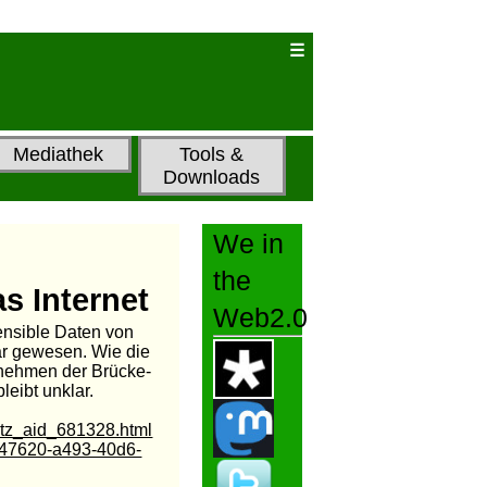
Mediathek
Tools &
Downloads
We in
the
s Internet
Web2.0
ensible Daten von
bar gewesen. Wie die
nehmen der Brücke-
leibt unklar.
netz_aid_681328.html
5f947620-a493-40d6-