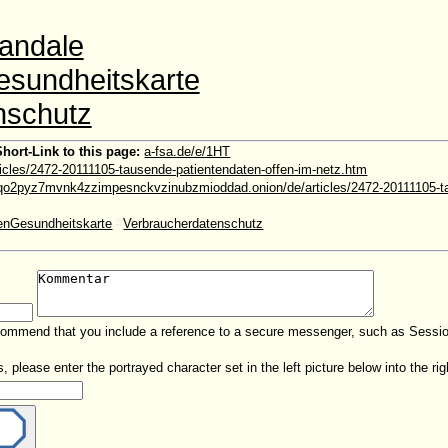
andale
esundheitskarte
nschutz
Short-Link to this page:
a-fsa.de/e/1HT
ticles/2472-20111105-tausende-patientendaten-offen-im-netz.htm
o2pyz7mvnk4zzimpesnckvzinubzmioddad.onion/de/articles/2472-20111105-ta
henGesundheitskarte
#
Verbraucherdatenschutz
ecommend that you include a reference to a secure messenger, such as Sessio
please enter the portrayed character set in the left picture below into the righ