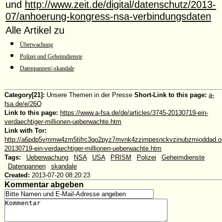
und
http://www.zeit.de/digital/datenschutz/2013-
07/anhoerung-kongress-nsa-verbindungsdaten
Alle Artikel zu
Überwachung
Polizei und Geheimdienste
Datenpannen/-skandale
Category[21]:
Unsere Themen in der Presse
Short-Link to this page:
a-
fsa.de/e/26Q
Link to this page:
https://www.a-fsa.de/de/articles/3745-20130719-ein-
verdaechtiger-millionen-ueberwachte.htm
Link with Tor:
http://a6pdp5vmmw4zm5tifrc3qo2pyz7mvnk4zzimpesnckvzinubzmioddad.oni
20130719-ein-verdaechtiger-millionen-ueberwachte.htm
Tags:
#
Ueberwachung
#
NSA
#
USA
#
PRISM
#
Polizei
#
Geheimdienste
#
Datenpannen
#
skandale
Created:
2013-07-20 08:20:23
Kommentar abgeben