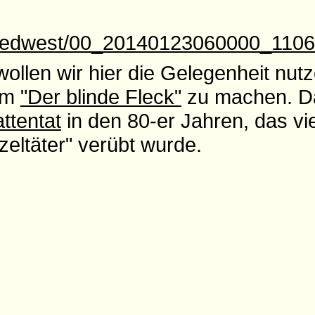
suedwest/00_20140123060000_1106
wollen wir hier die Gelegenheit nut
lm
"Der blinde Fleck"
zu machen. Da
ttentat
in den 80-er Jahren, das vie
zeltäter" verübt wurde.