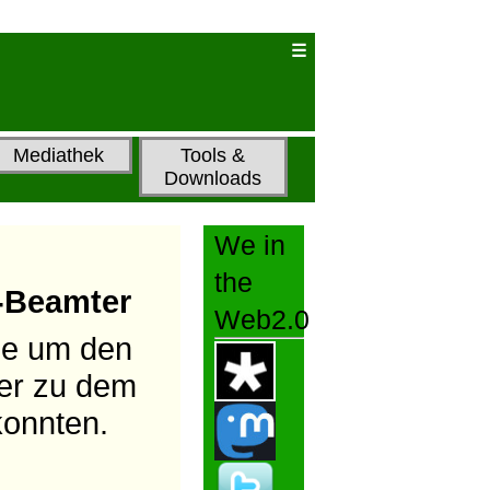
Mediathek
Tools &
Downloads
We in
the
A-Beamter
Web2.0
he um den
ter zu dem
onnten.