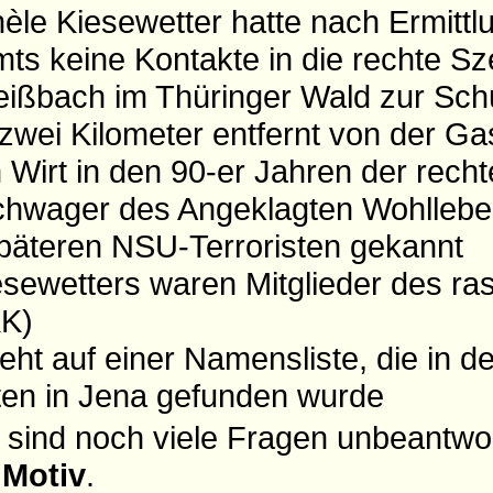
chèle Kiesewetter hatte nach Ermitt
ts keine Kontakte in die rechte S
eißbach im Thüringer Wald zur Sch
wei Kilometer entfernt von der Gas
 Wirt in den 90-er Jahren der rech
chwager des Angeklagten Wohlleb
 späteren NSU-Terroristen gekannt
esewetters waren Mitglieder des ras
KK)
eht auf einer Namensliste, die in 
ten in Jena gefunden wurde
 sind noch viele Fragen unbeantwor
m
Motiv
.