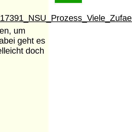
17391_NSU_Prozess_Viele_Zufaell
zen, um
bei geht es
lleicht doch