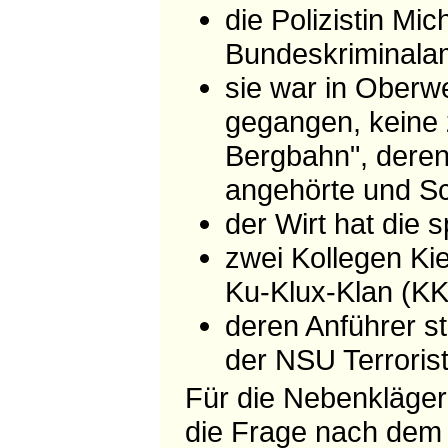
die Polizistin Mi
Bundeskriminalam
sie war in Oberw
gegangen, keine z
Bergbahn", deren
angehörte und S
der Wirt hat die
zwei Kollegen Ki
Ku-Klux-Klan (K
deren Anführer st
der NSU Terroris
Für die Nebenkläger
die Frage nach de