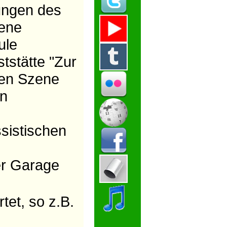
lungen des
zene
ule
tstätte "Zur
ten Szene
en
sistischen
der Garage
tet, so z.B.