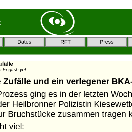
t
Dates
RFT
Press
fälle
in English yet
 Zufälle und ein verlegener BK
rozess ging es in der letzten Woc
er Heilbronner Polizistin Kiesewet
ur Bruchstücke zusammen tragen k
t viel: