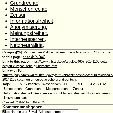
Grundrechte
,
Menschenrechte
,
Zensur
,
Informationsfreiheit
,
Anonymisierung
,
Meinungsfreiheit
,
Internetsperren
,
Netzneutralität
,
Category[26]:
Verbraucher- & ArbeitnehmerInnen-Datenschutz
Short-Link
to this page:
a-fsa.de/e/2mG
Link to this page:
https://www.a-fsa.de/de/articles/4607-20141105-ceta-
negiert-europaeische-grundrechte.htm
Link with Tor:
http://a6pdp5vmmw4zm5tifrc3qo2pyz7mvnk4zzimpesnckvzinubzmioddad.oni
20141105-ceta-negiert-europaeische-grundrechte.htm
Tags:
#
ACTA
#
Gutachten
#
Wassertisch
#
TTIP
#
IPRED
#
SOPA
#
CETA
#
Urheberrecht
#
Grundrechte
#
Menschenrechte
#
Zensur
#
Informationsfreiheit
#
Anonymisierung
#
Meinungsfreiheit
#
Internetsperren
#
Netzneutralitaet
Created:
2014-11-05 09:26:27
Kommentar abgeben