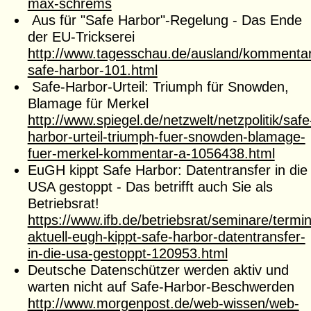
max-schrems
Aus für "Safe Harbor"-Regelung - Das Ende
der EU-Trickserei
http://www.tagesschau.de/ausland/kommentar
safe-harbor-101.html
Safe-Harbor-Urteil: Triumph für Snowden,
Blamage für Merkel
http://www.spiegel.de/netzwelt/netzpolitik/safe
harbor-urteil-triumph-fuer-snowden-blamage-
fuer-merkel-kommentar-a-1056438.html
EuGH kippt Safe Harbor: Datentransfer in die
USA gestoppt - Das betrifft auch Sie als
Betriebsrat!
https://www.ifb.de/betriebsrat/seminare/termi
aktuell-eugh-kippt-safe-harbor-datentransfer-
in-die-usa-gestoppt-120953.html
Deutsche Datenschützer werden aktiv und
warten nicht auf Safe-Harbor-Beschwerden
http://www.morgenpost.de/web-wissen/web-