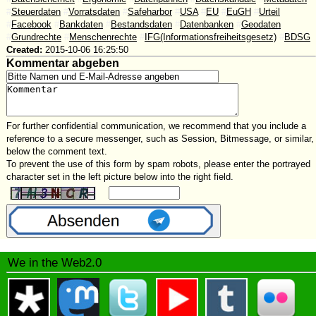
#
Steuerdaten
#
Vorratsdaten
#
Safeharbor
#
USA
#
EU
#
EuGH
#
Urteil
#
Facebook
#
Bankdaten
#
Bestandsdaten
#
Datenbanken
#
Geodaten
#
Grundrechte
#
Menschenrechte
#
IFG(Informationsfreiheitsgesetz)
#
BDSG
Created:
2015-10-06 16:25:50
Kommentar abgeben
For further confidential communication, we recommend that you include a
reference to a secure messenger, such as Session, Bitmessage, or similar,
below the comment text.
To prevent the use of this form by spam robots, please enter the portrayed
character set in the left picture below into the right field.
We in the Web2.0