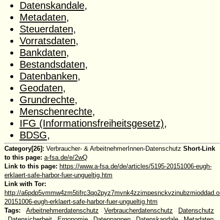
Datenskandale
,
Metadaten
,
Steuerdaten
,
Vorratsdaten
,
Bankdaten
,
Bestandsdaten
,
Datenbanken
,
Geodaten
,
Grundrechte
,
Menschenrechte
,
IFG (Informationsfreiheitsgesetz)
,
BDSG
,
Category[26]:
Verbraucher- & ArbeitnehmerInnen-Datenschutz
Short-Link
to this page:
a-fsa.de/e/2wQ
Link to this page:
https://www.a-fsa.de/de/articles/5195-20151006-eugh-
erklaert-safe-harbor-fuer-ungueltig.htm
Link with Tor:
http://a6pdp5vmmw4zm5tifrc3qo2pyz7mvnk4zzimpesnckvzinubzmioddad.oni
20151006-eugh-erklaert-safe-harbor-fuer-ungueltig.htm
Tags:
#
Arbeitnehmerdatenschutz
#
Verbraucherdatenschutz
#
Datenschutz
#
Datensicherheit
#
Ergonomie
#
Datenpannen
#
Datenskandale
#
Metadaten