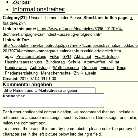
Zensur
,
Informationsfreiheit
,
Category[21]:
Unsere Themen in der Presse
Short-Link to this page:
a-
fsa.de/e/2Nn
Link to this page:
https://www.a-fsa.de/de/articles/6096-20170704-
drohnen-kampagne-zumindest-kurzzeitig-erfolgreich.htm
Link with Tor:
http://a6pdp5vmmw4zm5tifrc3qo2pyz7mvnk4zzimpesnckvzinubzmioddad.oni
20170704-drohnen-kampagne-zumindest-kurzzeitig-erfolgreich.htm
Tags:
#
Pressemitteilung
#
FriKo
#
SPD
#
Aktivitaet
#
FsaMitteilung
#
Haushaltsausschuss
#
Bundestag
#
Schule
#
Atomwaffen
#
Militär
#
Bundeswehr
#
Aufrüstung
#
Waffenexporte
#
Drohnen
#
Frieden
#
Krieg
#
Friedenserziehung
#
Menschenrechte
#
Zivilklauseln
Created:
2017-07-04 09:01:00
Kommentar abgeben
For further confidential communication, we recommend that you include a
reference to a secure messenger, such as Session, Bitmessage, or similar,
below the comment text.
To prevent the use of this form by spam robots, please enter the portrayed
character set in the left picture below into the right field.