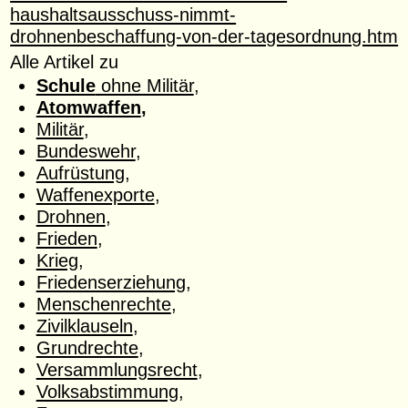
haushaltsausschuss-nimmt-
drohnenbeschaffung-von-der-tagesordnung.htm
Alle Artikel zu
Schule
ohne Militär
,
Atomwaffen
,
Militär
,
Bundeswehr
,
Aufrüstung
,
Waffenexporte
,
Drohnen
,
Frieden
,
Krieg
,
Friedenserziehung
,
Menschenrechte
,
Zivilklauseln
,
Grundrechte
,
Versammlungsrecht
,
Volksabstimmung
,