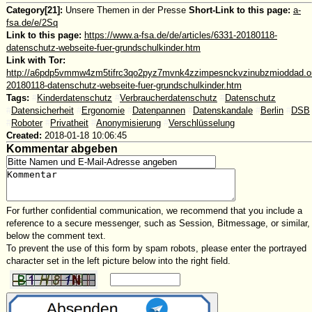
Category[21]:
Unsere Themen in der Presse
Short-Link to this page:
a-
fsa.de/e/2Sq
Link to this page:
https://www.a-fsa.de/de/articles/6331-20180118-
datenschutz-webseite-fuer-grundschulkinder.htm
Link with Tor:
http://a6pdp5vmmw4zm5tifrc3qo2pyz7mvnk4zzimpesnckvzinubzmioddad.oni
20180118-datenschutz-webseite-fuer-grundschulkinder.htm
Tags:
#
Kinderdatenschutz
#
Verbraucherdatenschutz
#
Datenschutz
#
Datensicherheit
#
Ergonomie
#
Datenpannen
#
Datenskandale
#
Berlin
#
DSB
#
Roboter
#
Privatheit
#
Anonymisierung
#
Verschlüsselung
Created:
2018-01-18 10:06:45
Kommentar abgeben
For further confidential communication, we recommend that you include a
reference to a secure messenger, such as Session, Bitmessage, or similar,
below the comment text.
To prevent the use of this form by spam robots, please enter the portrayed
character set in the left picture below into the right field.