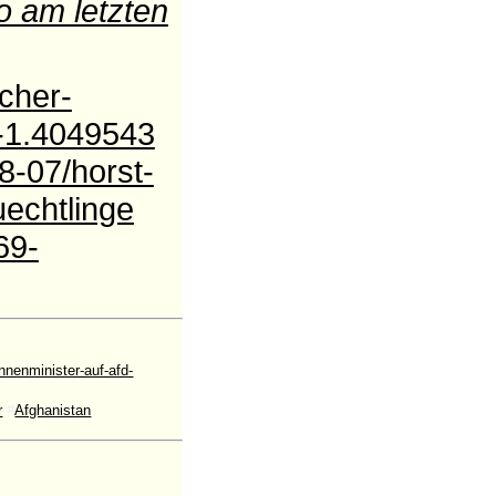
 am letzten
cher-
n-1.4049543
8-07/horst-
uechtlinge
69-
nenminister-auf-afd-
r
#
Afghanistan