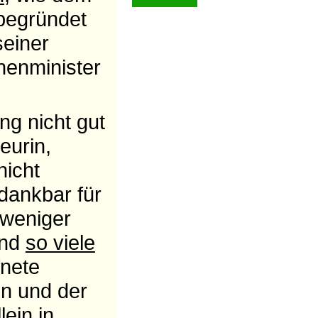
 begründet
seiner
nenminister
g nicht gut
eurin,
nicht
 dankbar für
 weniger
ind
so viele
fnete
en und der
ein in