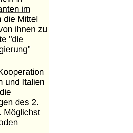
anten im
 die Mittel
 von ihnen zu
te "die
gierung"
 Kooperation
 und Italien
die
gen des 2.
. Möglichst
Boden