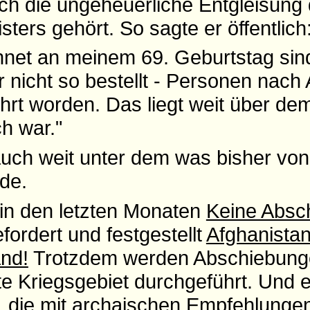
h die ungeheuerliche Entgleisung
ters gehört. So sagte er öffentlich
net an meinem 69. Geburtstag sind
 nicht so bestellt - Personen nach
hrt worden. Das liegt weit über de
ch war."
auch weit unter dem was bisher vo
de.
 in den letzten Monaten
Keine Absc
ordert und festgestellt
Afghanistan 
and!
Trotzdem werden Abschiebunge
 Kriegsgebiet durchgeführt. Und e
 die mit archaischen Empfehlunge