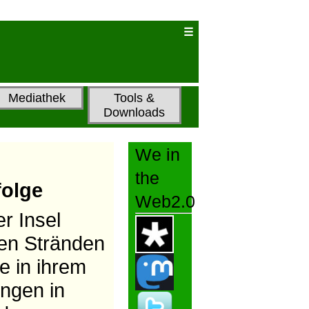
Mediathek
Tools &
Downloads
We in
the
folge
Web2.0
r Insel
len Stränden
e in ihrem
ngen in