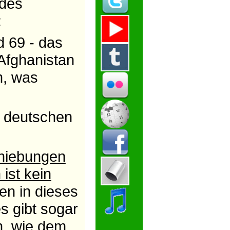
 des
:
 69 - das
 Afghanistan
m, was
n deutschen
hiebungen
ist kein
n in dieses
s gibt sogar
n
, wie dem