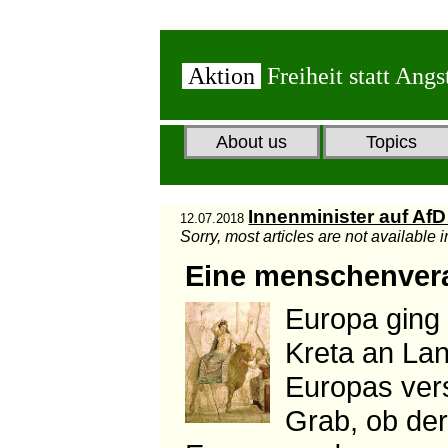
Aktion
Freiheit statt Angs
About us
Topics
Innenminister auf Af
12.07.2018
Sorry, most articles are not available 
Eine menschenvera
Europa ging 
Kreta an Lan
Europas vers
Grab, ob de