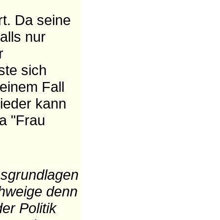
t. Da seine
alls nur
r
ste sich
einem Fall
wieder kann
ja "Frau
ensgrundlagen
chweige denn
r Politik