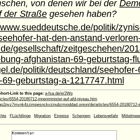
schen, von denen wir bei der
Demo
f der Straße
gesehen haben?
//www.sueddeutsche.de/politik/zynis
-seehofer-hat-den-anstand-verlore
t.de/gesellschaft/zeitgeschehen/201
bung-afghanistan-69-geburtstag-fl
el.de/politik/deutschland/seehofer-
69-geburtstag-a-1217747.html
Short-Link to this page:
a-fsa.de/e/2Wg
ticles/6554-20180712-innenminister-auf-afd-niveau.htm
o2pyz7mvnk4zzimpesnckvzinubzmioddad.onion/de/articles/6554-20180712-in
hte
#
FLüchtlinge
#
Migration
#
Einreise
#
Schengen
#
Lebensgefahr
#
Mittelmee