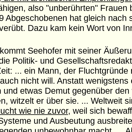
fähigen, also "unberührten" Frauen
9 Abgeschobenen hat gleich nach 
verübt. Dazu kam kein Wort von In
kommt Seehofer mit seiner Äußerun
die Politik- und Gesellschaftsredakt
eit: ... ein Mann, der Fluchtgründe 
uch nicht will. Anstatt wenigstens
in und etwas Demut gegenüber den
, witzelt er über sie. ... Weltweit s
ucht wie nie zuvor
, weil sich bewaf
re Systeme und Ausbeutung ausbreit
egenden unbewohnbar macht. ... All