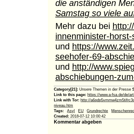
die anständigen Men
Samstag so viele au
Mehr dazu bei
http:
innenminister-horst
und
https://www.zei
seehofer-69-abschie
und
http://www.spieg
abschiebungen-zum-
Category[21]:
Unsere Themen in der Presse
Link to this page:
https://www.a-fsa.de/de/ar
Link with Tor:
http://a6pdp5vmmw4zm5tifrc3q
niveau.htm
Tags:
#
Asyl
#
EU
#
Grundrechte
#
Menschenrec
Created:
2018-07-12 10:00:42
Kommentar abgeben