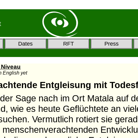
t
Dates
RFT
Press
D Niveau
in English yet
chtende Entgleisung mit Todes
der Sage nach im Ort Matala auf de
d, wie es heute Geflüchtete an vie
uchen. Vermutlich rotiert sie gerad
r menschenverachtenden Entwicklu