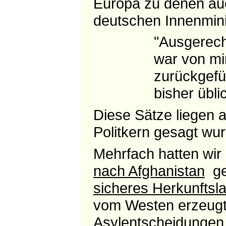
Europa zu denen auc
deutschen Innenminis
"Ausgerech
war von mir
zurückgefü
bisher übli
Diese Sätze liegen 
Politkern gesagt wur
Mehrfach hatten wir
nach Afghanistan
gef
sicheres Herkunftsl
vom Westen erzeugte
Asylentscheidungen,