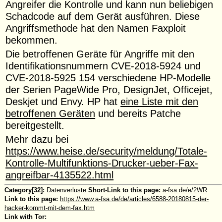
Angreifer die Kontrolle und kann nun beliebigen
Schadcode auf dem Gerät ausführen. Diese
Angriffsmethode hat den Namen Faxploit
bekommen.
Die betroffenen Geräte für Angriffe mit den
Identifikationsnummern CVE-2018-5924 und
CVE-2018-5925 154 verschiedene HP-Modelle
der Serien PageWide Pro, DesignJet, Officejet,
Deskjet und Envy. HP hat
eine Liste mit den
betroffenen Geräten
und bereits Patche
bereitgestellt.
Mehr dazu bei
https://www.heise.de/security/meldung/Totale-
Kontrolle-Multifunktions-Drucker-ueber-Fax-
angreifbar-4135522.html
Category[32]:
Datenverluste
Short-Link to this page:
a-fsa.de/e/2WR
Link to this page:
https://www.a-fsa.de/de/articles/6588-20180815-der-
hacker-kommt-mit-dem-fax.htm
Link with Tor: