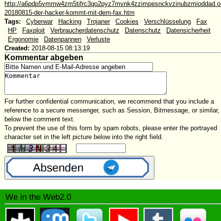
http://a6pdp5vmmw4zm5tifrc3qo2pyz7mvnk4zzimpesnckvzinubzmioddad.oni
20180815-der-hacker-kommt-mit-dem-fax.htm
Tags:
#
Cyberwar
#
Hacking
#
Trojaner
#
Cookies
#
Verschlüsselung
#
Fax
#
HP
#
Faxploit
#
Verbraucherdatenschutz
#
Datenschutz
#
Datensicherheit
#
Ergonomie
#
Datenpannen
#
Verluste
Created:
2018-08-15 08:13:19
Kommentar abgeben
For further confidential communication, we recommend that you include a
reference to a secure messenger, such as Session, Bitmessage, or similar,
below the comment text.
To prevent the use of this form by spam robots, please enter the portrayed
character set in the left picture below into the right field.
We in the Web2.0