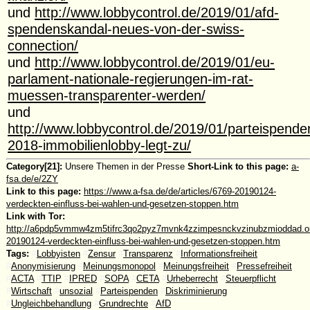
und
http://www.lobbycontrol.de/2019/01/afd-
spendenskandal-neues-von-der-swiss-
connection/
und
http://www.lobbycontrol.de/2019/01/eu-
parlament-nationale-regierungen-im-rat-
muessen-transparenter-werden/
und
http://www.lobbycontrol.de/2019/01/parteispende
2018-immobilienlobby-legt-zu/
Category[21]:
Unsere Themen in der Presse
Short-Link to this page:
a-
fsa.de/e/2ZY
Link to this page:
https://www.a-fsa.de/de/articles/6769-20190124-
verdeckten-einfluss-bei-wahlen-und-gesetzen-stoppen.htm
Link with Tor:
http://a6pdp5vmmw4zm5tifrc3qo2pyz7mvnk4zzimpesnckvzinubzmioddad.oni
20190124-verdeckten-einfluss-bei-wahlen-und-gesetzen-stoppen.htm
Tags:
#
Lobbyisten
#
Zensur
#
Transparenz
#
Informationsfreiheit
#
Anonymisierung
#
Meinungsmonopol
#
Meinungsfreiheit
#
Pressefreiheit
#
ACTA
#
TTIP
#
IPRED
#
SOPA
#
CETA
#
Urheberrecht
#
Steuerpflicht
#
Wirtschaft
#
unsozial
#
Parteispenden
#
Diskriminierung
#
Ungleichbehandlung
#
Grundrechte
#
AfD