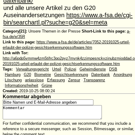
datenbank/
und alle unsere Artikel zu den G20
Auseinandersetzungen
https://www.a-fsa.de/cgi-
bin/searchartl.pl?suche=g20&sel=meta
Category[21]:
Unsere Themen in der Presse
Short-Link to this page:
a-
fsa.de/e/35R
Link to this page:
https://www.a-fsa.de/de/articles/7052-20191025-urteil-
erlaubt-der-polizei-gesichtserkennungssoftware.htm
Link with Tor:
http://a6pdp5vmmw4zm5tifrc3qo2pyz7mvnk4zzimpesnckvzinubzmioddad.oni
20191025-urteil-erlaubt-der-polizei-gesichtserkennungssoftware.htm
Tags:
#
Verwaltungsgericht
#
Urteil
#
Polizei
#
Geheimdienste
#
DSB
#
Hamburg
#
G20
#
Biometrie
#
Gesichtserkennung
#
Datenbank
#
Anordnung
#
Löschung
#
anlasslose
#
Erfassung
#
Zensur
#
Transparenz
#
Informationsfreiheit
#
Grüne
Created:
2019-10-25 08:00:24
Kommentar abgeben
For further confidential communication, we recommend that you include a
reference to a secure messenger, such as Session, Bitmessage, or similar,
below the comment text.