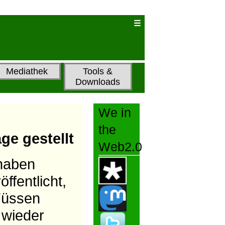
Mediathek
Tools &
Downloads
We in
the
ge gestellt
Web2.0
haben
ffentlicht,
 Füssen
t wieder