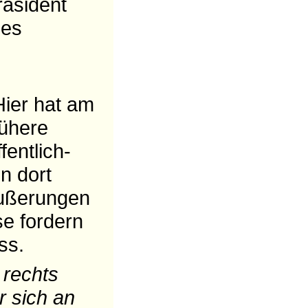
räsident
nes
Hier hat am
rühere
entlich-
n dort
 Äußerungen
se fordern
ss.
 rechts
r sich an