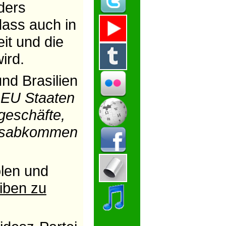
ders
dass auch in
it und die
ird.
nd Brasilien
e EU Staaten
geschäfte,
delsabkommen
olen und
iben zu