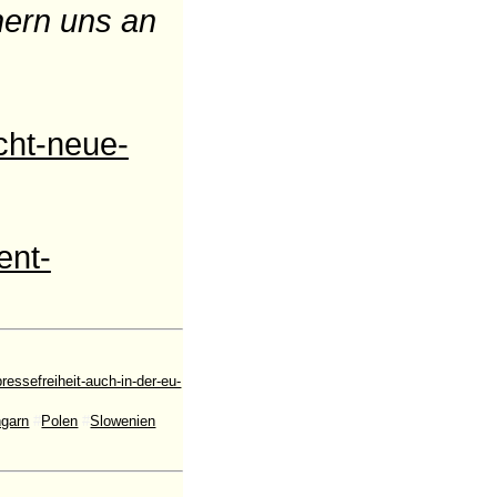
nern uns an
cht-neue-
ent-
ssefreiheit-auch-in-der-eu-
garn
#
Polen
#
Slowenien