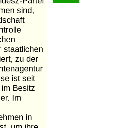
idesz-Partei
men sind,
schaft
ntrolle
ichen
 staatlichen
iert, zu der
htenagentur
e ist seit
im Besitz
er. Im
ehmen in
t, um ihre