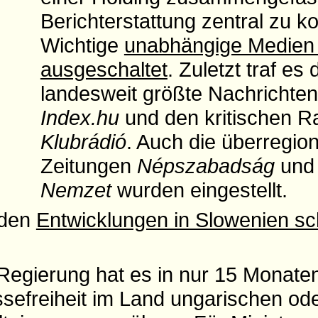
Berichterstattung zentral zu ko
Wichtige
unabhängige Medien
ausgeschaltet
. Zuletzt traf es 
landesweit größte Nachrichten
Index.hu
und den kritischen R
Klubrádió
. Auch die überregio
Zeitungen
Népszabadság
un
Nemzet
wurden eingestellt.
nden
Entwicklungen in Slowenien sc
Regierung hat es in nur 15 Monaten
ssefreiheit im Land ungarischen od