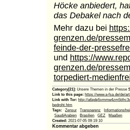
Höcke anbiedert, hat
das Debakel nach de
Mehr dazu bei
https
grenzen.de/pressemit
feinde-der-pressefre
und
https://www.rep
grenzen.de/pressemi
torpediert-medienfrei
Category[21]:
Unsere Themen in der Presse
Link to this page:
https://www.a-fsa.de/de/ar
Link with Tor:
http://a6pdp5vmmw4zm5tifrc3q
bedroht.htm
Tags:
#
Zensur
#
Transparenz
#
Informationsfrei
#
SaudiArabien
#
Brasilien
#
GEZ
#
Maaßen
Created:
2021-07-05 09:19:10
Kommentar abgeben