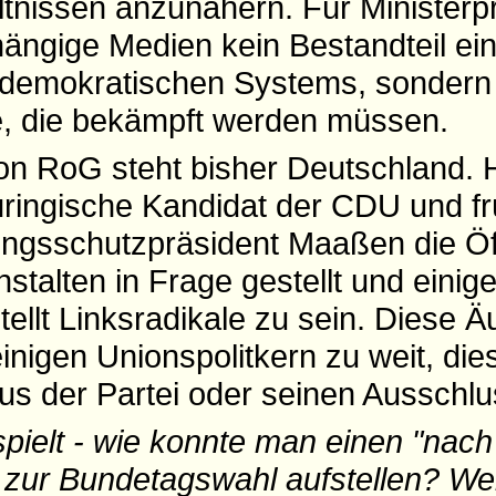
ltnissen anzunähern. Für Ministerp
ängige Medien kein Bestandteil ei
 demokratischen Systems, sondern
e, die bekämpft werden müssen.
von RoG steht bisher Deutschland. 
ringische Kandidat der CDU und f
ungsschutzpräsident Maaßen die Öff
talten in Frage gestellt und einige
tellt Linksradikale zu sein. Diese
inigen Unionspolitkern zu weit, die
aus der Partei oder seinen Ausschlu
pielt - wie konnte man einen "nach
 zur Bundetagswahl aufstellen? We