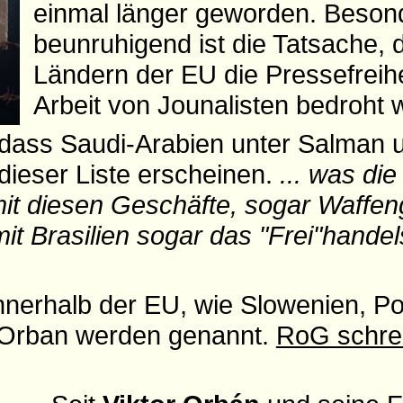
einmal länger geworden. Beson
beunruhigend ist die Tatsache, 
Ländern der EU die Pressefreihe
Arbeit von Jounalisten bedroht w
 dass Saudi-Arabien unter Salman u
dieser Liste erscheinen.
... was di
mit diesen Geschäfte, sogar Waffen
it Brasilien sogar das "Frei"han
nnerhalb der EU, wie Slowenien, P
r Orban werden genannt.
RoG schre