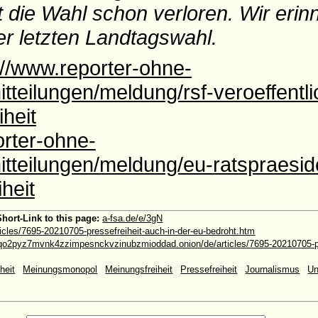
 die Wahl schon verloren. Wir erin
r letzten Landtagswahl.
://www.reporter-ohne-
teilungen/meldung/rsf-veroeffentli
iheit
orter-ohne-
tteilungen/meldung/eu-ratspraesid
heit
Short-Link to this page:
a-fsa.de/e/3gN
ticles/7695-20210705-pressefreiheit-auch-in-der-eu-bedroht.htm
o2pyz7mvnk4zzimpesnckvzinubzmioddad.onion/de/articles/7695-20210705-pre
heit
#
Meinungsmonopol
#
Meinungsfreiheit
#
Pressefreiheit
#
Journalismus
#
Un