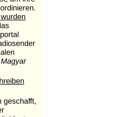
ordinieren.
 wurden
das
portal
adiosender
nalen
d
Magyar
hreiben
 geschafft,
er