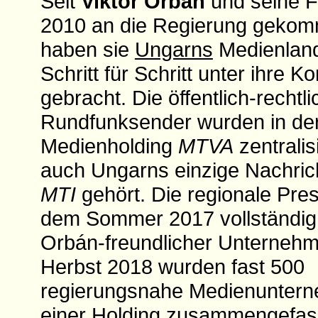
Seit
Viktor Orbán
und seine F
2010 an die Regierung gekom
haben sie
Ungarns
Medienland
Schritt für Schritt unter ihre Ko
gebracht. Die öffentlich-rechtl
Rundfunksender wurden in der
Medienholding
MTVA
zentralis
auch Ungarns einzige Nachric
MTI
gehört. Die regionale Press
dem Sommer 2017 vollständig 
Orbán-freundlicher Unternehm
Herbst 2018 wurden fast 500
regierungsnahe Medienuntern
einer Holding zusammengefass