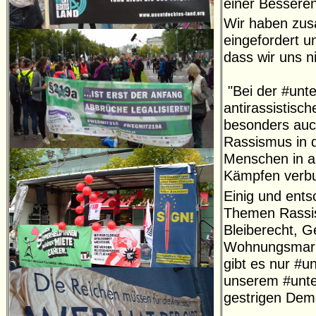
einer Bessere
Wir haben zus
eingefordert u
dass wir uns n
"Bei der #unte
antirassistisch
besonders auch
Rassismus in 
Menschen in all
Kämpfen verb
Einig und ents
Themen Rassis
Bleiberecht, 
Wohnungsmarkt
gibt es nur #u
unserem #unte
gestrigen Dem