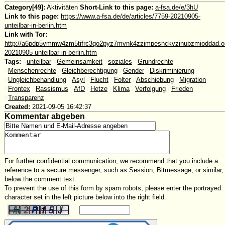
Category[49]:
Aktivitäten
Short-Link to this page:
a-fsa.de/e/3hU
Link to this page:
https://www.a-fsa.de/de/articles/7759-20210905-
unteilbar-in-berlin.htm
Link with Tor:
http://a6pdp5vmmw4zm5tifrc3qo2pyz7mvnk4zzimpesnckvzinubzmioddad.oni
20210905-unteilbar-in-berlin.htm
Tags:
#
unteilbar
#
Gemeinsamkeit
#
soziales
#
Grundrechte
#
Menschenrechte
#
Gleichberechtigung
#
Gender
#
Diskriminierung
#
Ungleichbehandlung
#
Asyl
#
Flucht
#
Folter
#
Abschiebung
#
Migration
#
Frontex
#
Rassismus
#
AfD
#
Hetze
#
Klima
#
Verfolgung
#
Frieden
#
Transparenz
Created:
2021-09-05 16:42:37
Kommentar abgeben
For further confidential communication, we recommend that you include a
reference to a secure messenger, such as Session, Bitmessage, or similar,
below the comment text.
To prevent the use of this form by spam robots, please enter the portrayed
character set in the left picture below into the right field.