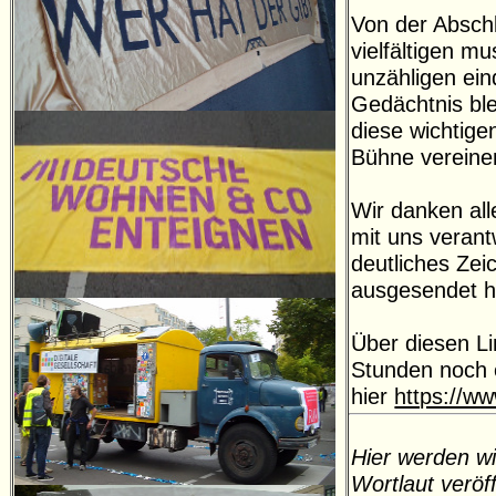
Von der Absch
vielfältigen m
unzähligen ein
Gedächtnis blei
diese wichtige
Bühne vereine
Wir danken all
mit uns veran
deutliches Zei
ausgesendet 
Über diesen Li
Stunden noch 
hier
https://w
Hier werden wi
Wortlaut veröff