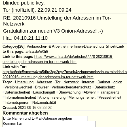
blinded public key.
Tor (inoffiziell), 22.09.21 09:24
RE: 20210916 Umstellung der Adressen im Tor-
Netzwerk
Gratulation zur neuen V3 Onion-Adresse! ;-)
Ha., 04.10.21 11:10
Category[26]:
Verbraucher- & ArbeitnehmerInnen-Datenschutz
Short-Link
to this page:
a-fsa.de/e/3i6
Link to this page:
https://www.a-fsa.de/de/articles/7770-20210916-
umstellung-der-adressen-im-tor-netzwerk.htm
Link with Tor:
http://a6pdp5vmmw4zm5tifrc3qo2pyz7mvnk4zzimpesnckvzinubzmioddad.oni
20210916-umstellung-der-adressen-im-tor-netzwerk.htm
Tags:
#
Umstellung
#
Adressen
#
Tor
#
Netzwerk
#
Internet
#
Darknet
#
onion
#
Versionswechsel
#
Browser
#
Verbraucherdatenschutz
#
Datenschutz
#
Datensicherheit
#
Lauschangriff
#
Überwachung
#
Abwehr
#
Transparenz
#
Informationsfreiheit
#
Anonymisierung
#
Meinungsfreiheit
#
Pressefreiheit
#
Internetsperren
#
Netzneutralität
Created:
2021-09-16 08:28:02
Kommentar abgeben