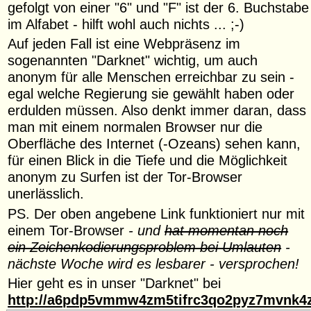
gefolgt von einer "6" und "F" ist der 6. Buchstabe
im Alfabet - hilft wohl auch nichts ... ;-)
Auf jeden Fall ist eine Webpräsenz im
sogenannten "Darknet" wichtig, um auch
anonym für alle Menschen erreichbar zu sein -
egal welche Regierung sie gewählt haben oder
erdulden müssen. Also denkt immer daran, dass
man mit einem normalen Browser nur die
Oberfläche des Internet (-Ozeans) sehen kann,
für einen Blick in die Tiefe und die Möglichkeit
anonym zu Surfen ist der Tor-Browser
unerlässlich.
PS. Der oben angebene Link funktioniert nur mit
einem Tor-Browser
- und
hat momentan noch
ein Zeichenkodierungsproblem bei Umlauten
-
nächste Woche wird es lesbarer - versprochen!
Hier geht es in unser "Darknet" bei
http://a6pdp5vmmw4zm5tifrc3qo2pyz7mvnk4