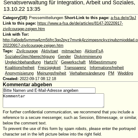
Senatsverwaltung für Integration, Arbeit und Soziales,
13.10.22 13:35
Category[18]:
Pressemitteilungen
Short-Link to this page:
a-fsa.de/e/3pJ
Link to this page:
https://www.a-fsa.de/de/articles/8147-20220917-
zivilcourage-zeigen.htm
Link with Tor:
http://a6pdp5vmmw4zm5tifrc3qo2pyz7mvnk4zzimpesnckvzinubzmioddad.oni
20220917-zivilcourage-zeigen.htm
Tags:
#
Zivilcourage
#
Aktivitaet
#
mitmachen
#
AktionFsA
#
SozialesGleichberechtigung
#
Gender
#
Diskriminierung
#
Ungleichbehandlung
#
HartzIV
#
Gewerkschaft
#
Mitbestimmung
#
Koalitionsfreiheit
#
Freizügigkeit
#
Transparenz
#
Informationsfreiheit
#
Anonymisierung
#
Meinungsfreiheit
#
Verhaltensänderung
#
PM
#
Wedding
Created:
2022-09-17 08:12:18
Kommentar abgeben
For further confidential communication, we recommend that you include a
reference to a secure messenger, such as Session, Bitmessage, or similar,
below the comment text.
To prevent the use of this form by spam robots, please enter the portrayed
character set in the left picture below into the right field.