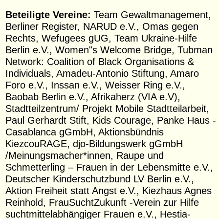
Beteiligte Vereine:
Team Gewaltmanagement,
Berliner Register, NARUD e.V., Omas gegen
Rechts, Wefugees gUG, Team Ukraine-Hilfe
Berlin e.V., Women"s Welcome Bridge, Tubman
Network: Coalition of Black Organisations &
Individuals, Amadeu-Antonio Stiftung, Amaro
Foro e.V., Inssan e.V., Weisser Ring e.V.,
Baobab Berlin e.V., Afrikaherz (VIA e.V),
Stadtteilzentrum/ Projekt Mobile Stadtteilarbeit,
Paul Gerhardt Stift, Kids Courage, Panke Haus -
Casablanca gGmbH, Aktionsbündnis
KiezcouRAGE, djo-Bildungswerk gGmbH
/Meinungsmacher*innen, Raupe und
Schmetterling – Frauen in der Lebensmitte e.V.,
Deutscher Kinderschutzbund LV Berlin e.V.,
Aktion Freiheit statt Angst e.V., Kiezhaus Agnes
Reinhold, FrauSuchtZukunft -Verein zur Hilfe
suchtmittelabhängiger Frauen e.V., Hestia-