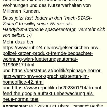
Wohnungen und des Nutzerverhalten von
Millionen Kunden.
Dass jetzt fast Jede/r in den "nach-STASI-
Zeiten" freiwillig seine Wanze als
Handy/Smartphone spazierenträgt, versteht sich
von selbst. ;-)
Mehr dazu bei
https://www.ruhr24.de/nrw/gelsenkirchen-nrw-
polizei-katzen-produkt-fremde-beobachtet-
wohnung-wlan-fuetterungsautomat-
91930617.html
und
https://derstatus.at/politik/spionage-horror-
jetzt-warnt-nrw-vor-sprachissistenten-im-
homeoffice-42.html
und
https://www.republik.ch/2023/01/14/do-not-
feed-the-google-auftakt-ueberwachung-als-
neue-normalitaet
Kommentar:
RE: 20230121 Überall "smarte" Geräte