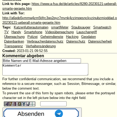
Link to this page:
https://www.a-fsa.de/de/articles/8280-20230121-ueberall-
smarte-geraete.htm
Link with Tor:
http://a6pdp5vmmw4zm5tifrc3qo2pyz7mvnk4zzimpesnckvzinubzmioddad.oni
20230121-ueberall-smarte-geraete.htm
Tags:
#
Katzenfutterautomaten
#
smartMeter
#
Staubsauger
#
Smartwatch
#
TV
#
Handy
#
Smartphone
#
Videoüberwachung
#
Lauschangriff
#
Überwachung
#
Polizei
#
Geheimdienste
#
Hacking
#
Geodaten
#
Datenbanken
#
Verbraucherdatenschutz
#
Datenschutz
#
Datensicherheit
#
Transparenz
#
Verhaltensänderung
Created:
2023-01-21 09:52:55
Kommentar abgeben
For further confidential communication, we recommend that you include a
reference to a secure messenger, such as Session, Bitmessage, or similar,
below the comment text.
To prevent the use of this form by spam robots, please enter the portrayed
character set in the left picture below into the right field.