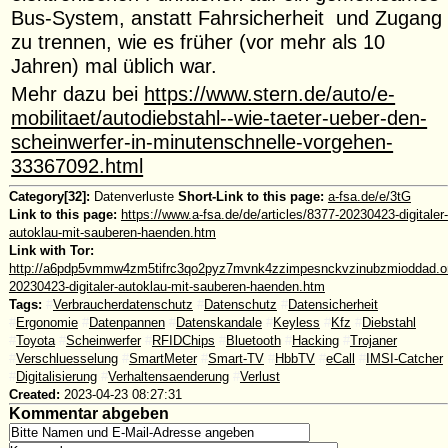
Bus-System, anstatt Fahrsicherheit und Zugang
zu trennen, wie es früher (vor mehr als 10
Jahren) mal üblich war.
Mehr dazu bei
https://www.stern.de/auto/e-
mobilitaet/autodiebstahl--wie-taeter-ueber-den-
scheinwerfer-in-minutenschnelle-vorgehen-
33367092.html
Category[32]:
Datenverluste
Short-Link to this page:
a-fsa.de/e/3tG
Link to this page:
https://www.a-fsa.de/de/articles/8377-20230423-digitaler-
autoklau-mit-sauberen-haenden.htm
Link with Tor:
http://a6pdp5vmmw4zm5tifrc3qo2pyz7mvnk4zzimpesnckvzinubzmioddad.oni
20230423-digitaler-autoklau-mit-sauberen-haenden.htm
Tags:
#
Verbraucherdatenschutz
#
Datenschutz
#
Datensicherheit
#
Ergonomie
#
Datenpannen
#
Datenskandale
#
Keyless
#
Kfz
#
Diebstahl
#
Toyota
#
Scheinwerfer
#
RFIDChips
#
Bluetooth
#
Hacking
#
Trojaner
#
Verschluesselung
#
SmartMeter
#
Smart-TV
#
HbbTV
#
eCall
#
IMSI-Catcher
#
Digitalisierung
#
Verhaltensaenderung
#
Verlust
Created:
2023-04-23 08:27:31
Kommentar abgeben