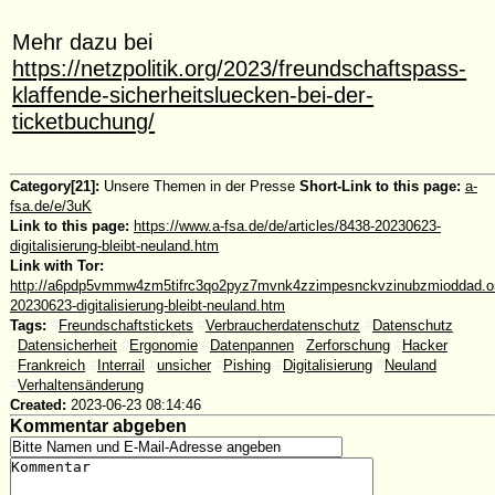
Mehr dazu bei
https://netzpolitik.org/2023/freundschaftspass-
klaffende-sicherheitsluecken-bei-der-
ticketbuchung/
Category[21]:
Unsere Themen in der Presse
Short-Link to this page:
a-
fsa.de/e/3uK
Link to this page:
https://www.a-fsa.de/de/articles/8438-20230623-
digitalisierung-bleibt-neuland.htm
Link with Tor:
http://a6pdp5vmmw4zm5tifrc3qo2pyz7mvnk4zzimpesnckvzinubzmioddad.oni
20230623-digitalisierung-bleibt-neuland.htm
Tags:
#
Freundschaftstickets
#
Verbraucherdatenschutz
#
Datenschutz
#
Datensicherheit
#
Ergonomie
#
Datenpannen
#
Zerforschung
#
Hacker
#
Frankreich
#
Interrail
#
unsicher
#
Pishing
#
Digitalisierung
#
Neuland
#
Verhaltensänderung
Created:
2023-06-23 08:14:46
Kommentar abgeben