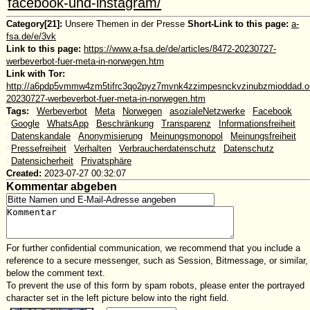
facebook-und-instagram/
Category[21]:
Unsere Themen in der Presse
Short-Link to this page:
a-
fsa.de/e/3vk
Link to this page:
https://www.a-fsa.de/de/articles/8472-20230727-
werbeverbot-fuer-meta-in-norwegen.htm
Link with Tor:
http://a6pdp5vmmw4zm5tifrc3qo2pyz7mvnk4zzimpesnckvzinubzmioddad.oni
20230727-werbeverbot-fuer-meta-in-norwegen.htm
Tags:
#
Werbeverbot
#
Meta
#
Norwegen
#
asozialeNetzwerke
#
Facebook
#
Google
#
WhatsApp
#
Beschränkung
#
Transparenz
#
Informationsfreiheit
#
Datenskandale
#
Anonymisierung
#
Meinungsmonopol
#
Meinungsfreiheit
#
Pressefreiheit
#
Verhalten
#
Verbraucherdatenschutz
#
Datenschutz
#
Datensicherheit
#
Privatsphäre
Created:
2023-07-27 00:32:07
Kommentar abgeben
For further confidential communication, we recommend that you include a
reference to a secure messenger, such as Session, Bitmessage, or similar,
below the comment text.
To prevent the use of this form by spam robots, please enter the portrayed
character set in the left picture below into the right field.