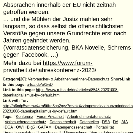
Absprachen innerhalb der EU nicht zeitnah
getroffen werden.
... und die Mühlen der Justiz mahlen sehr
langsam, so dass selbst die offensichtlichsten
Verstöße gegen unsere Grundrechte erst nach
Jahren geahndet werden.
(Vorratsdatenseicherung, BKA Novelle, Schrems
gegen Facebook, ...)
Mehr dazu bei
https://www.forum-
privatheit.de/jahreskonferenz-2023/
Category[26]:
Verbraucher- & ArbeitnehmerInnen-Datenschutz
Short-Link
to this page:
a-fsa.de/e/3wD
Link to this page:
https://www.a-fsa.de/de/articles/8548-20231008-
datenkapitalismus-by-default.htm
Link with Tor:
http://a6pdp5vmmw4zm5tifrc3qo2pyz7mvnk4zzimpesnckvzinubzmioddad.oni
20231008-datenkapitalismus-by-default.htm
Tags:
#
Konferenz
#
ForumPrivatheit
#
Arbeitnehmerdatenschutz
#
Verbraucherdatenschutz
#
Datensicherheit
#
Datenteilen
#
DSA
#
DA
#
AIA
#
DGA
#
OWI
#
Big5
#
GAFAM
#
Datengenossenschaft
#
Portabilität
#
Forschungsdaten
#
Lauschangriff
#
Überwachung
#
Vorratsdatenspeicherung