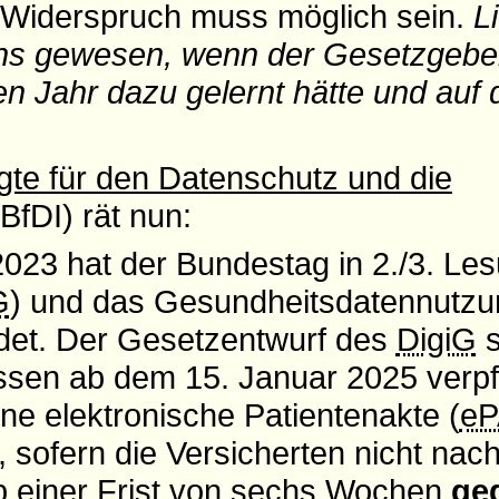
Widerspruch muss möglich sein.
L
ns gewesen, wenn der Gesetzgeber
en Jahr dazu gelernt hätte und auf
.
te für den Datenschutz und die
BfDI) rät nun:
23 hat der Bundestag in 2./3. Le
G
) und das Gesundheitsdatennutz
det. Der Gesetzentwurf des
DigiG
s
sen ab dem 15. Januar 2025 verpfli
ine elektronische Patientenakte (
eP
, sofern die Versicherten nicht nac
lb einer Frist von sechs Wochen
ge