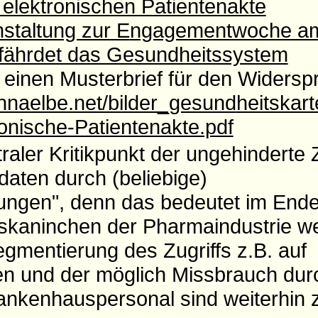
 elektronischen Patientenakte
staltung zur E
ngagementwoche am
gefährdet das Gesundheitssystem
 einen Musterbrief für den Widersp
annaelbe.net/bilder_gesundheitskart
onische-Patientenakte.pdf
traler Kritikpunkt der ungehinderte Z
aten durch (beliebige)
ungen", denn das bedeutet im Ende
skaninchen der Pharmaindustrie w
gmentierung des Zugriffs z.B. auf
en und der möglich Missbrauch dur
rankenhauspersonal sind weiterhin 