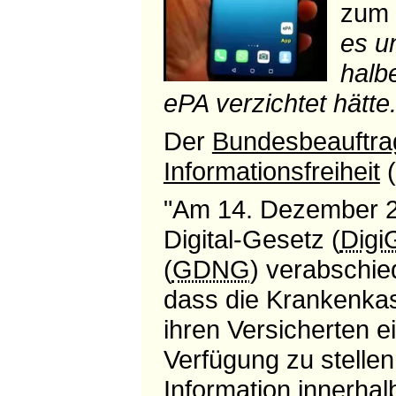
zum 
es u
halb
ePA verzichtet hätte
Der
Bundesbeauftrag
Informationsfreiheit
(
"Am 14. Dezember 20
Digital-Gesetz (
Digi
(
GDNG
) verabschie
dass die Krankenkas
ihren Versicherten e
Verfügung zu stellen
Information innerha