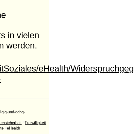
ne
 in vielen
n werden.
eitSoziales/eHealth/Widerspruchge
-
igig-und-gdng-
tensicherheit
#
Freiwilligkeit
rte
#
eHealth