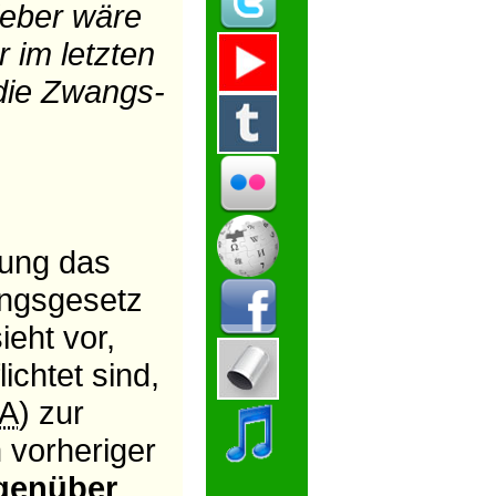
ieber wäre
 im letzten
 die Zwangs-
sung das
ungsgesetz
ieht vor,
chtet sind,
A
) zur
h vorheriger
genüber