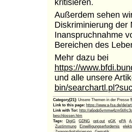
kritisieren.
Außerdem sehen wir 
Diskriminierung der 
Inanspruchnahme von
Bereichen des Lebe
Mehr dazu bei
https://www.bfdi.bu
und alle unsere Arti
bin/searchartl.pl?
Category[21]:
Unsere Themen in der Presse
Link to this page:
https://www.a-fsa.de/de/a
Link with Tor:
http://a6pdp5vmmw4zm5tifrc3
beschlossen.htm
Tags:
#
DigiG
#
GDNG
#
opt-out
#
eGK
#
ePA
#
A
#
Zustimmung
#
Einwilligungserfordernis
#
elekt
#
Zwangsdigitalisierung
#
Gematik