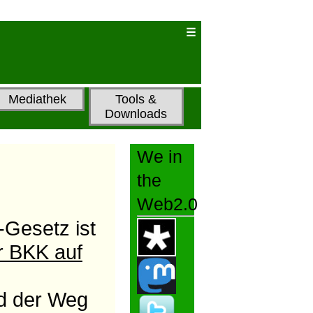
Mediathek
Tools &
Downloads
We in
the
Web2.0
-Gesetz ist
r BKK auf
d der Weg