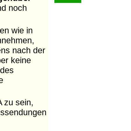
nd noch
n wie in
annehmen,
ens nach der
er keine
 des
e
 zu sein,
ionssendungen