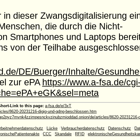
in dieser Zwangsdigitalisierung ei
Menschen, die durch die Nicht-
 Smartphones und Laptops bereits
ns von der Teilhabe ausgeschlosse
nd.de/DE/Buerger/Inhalte/Gesundh
kel zur ePA
https://www.a-fsa.de/cgi
suche=ePA+eGK&sel=meta
Short-Link to this page:
a-fsa.de/e/3xT
rticles/8620-20231216-digig-und-gdng-beschlossen.htm
qo2pyz7mvnk4zzimpesnckvzinubzmioddad.onion/de/articles/8620-20231216-d
rbeitnehmerdatenschutz
#
Lücke
#
Verbraucherdatenschutz
#
Datenschutz
#
Da
ronischePatientenakte
#
CCC
#
Skandale
#
RFID
#
elektronischeGesundheitska