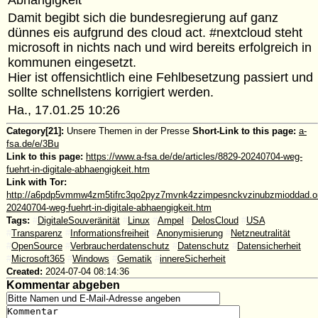
Damit begibt sich die bundesregierung auf ganz
dünnes eis aufgrund des cloud act. #nextcloud steht
microsoft in nichts nach und wird bereits erfolgreich in
kommunen eingesetzt.
Hier ist offensichtlich eine Fehlbesetzung passiert und
sollte schnellstens korrigiert werden.
Ha., 17.01.25 10:26
Category[21]:
Unsere Themen in der Presse
Short-Link to this page:
a-
fsa.de/e/3Bu
Link to this page:
https://www.a-fsa.de/de/articles/8829-20240704-weg-
fuehrt-in-digitale-abhaengigkeit.htm
Link with Tor:
http://a6pdp5vmmw4zm5tifrc3qo2pyz7mvnk4zzimpesnckvzinubzmioddad.oni
20240704-weg-fuehrt-in-digitale-abhaengigkeit.htm
Tags:
#
DigitaleSouveränität
#
Linux
#
Ampel
#
DelosCloud
#
USA
#
Transparenz
#
Informationsfreiheit
#
Anonymisierung
#
Netzneutralität
#
OpenSource
#
Verbraucherdatenschutz
#
Datenschutz
#
Datensicherheit
#
Microsoft365
#
Windows
#
Gematik
#
innereSicherheit
Created:
2024-07-04 08:14:36
Kommentar abgeben