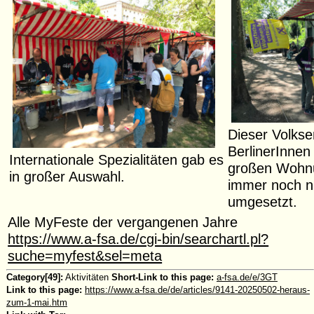
Dieser Volkse
BerlinerInnen
Internationale Spezialitäten gab es
großen Wohn
in großer Auswahl.
immer noch ni
umgesetzt.
Alle MyFeste der vergangenen Jahre
https://www.a-fsa.de/cgi-bin/searchartl.pl?
suche=myfest&sel=meta
Category[49]:
Aktivitäten
Short-Link to this page:
a-fsa.de/e/3GT
Link to this page:
https://www.a-fsa.de/de/articles/9141-20250502-heraus-
zum-1-mai.htm