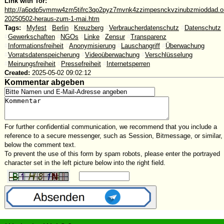
Link with Tor:
http://a6pdp5vmmw4zm5tifrc3qo2pyz7mvnk4zzimpesnckvzinubzmioddad.oni
20250502-heraus-zum-1-mai.htm
Tags:
#
Myfest
#
Berlin
#
Kreuzberg
#
Verbraucherdatenschutz
#
Datenschutz
#
Gewerkschaften
#
NGOs
#
Linke
#
Zensur
#
Transparenz
#
Informationsfreiheit
#
Anonymisierung
#
Lauschangriff
#
Überwachung
#
Vorratsdatenspeicherung
#
Videoüberwachung
#
Verschlüsselung
#
Meinungsfreiheit
#
Pressefreiheit
#
Internetsperren
Created:
2025-05-02 09:02:12
Kommentar abgeben
For further confidential communication, we recommend that you include a
reference to a secure messenger, such as Session, Bitmessage, or similar,
below the comment text.
To prevent the use of this form by spam robots, please enter the portrayed
character set in the left picture below into the right field.