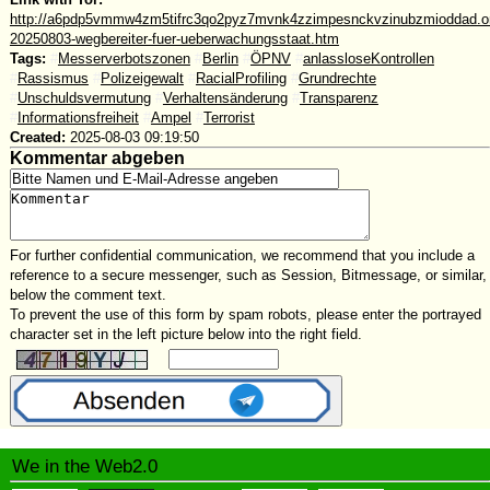
http://a6pdp5vmmw4zm5tifrc3qo2pyz7mvnk4zzimpesnckvzinubzmioddad.oni
20250803-wegbereiter-fuer-ueberwachungsstaat.htm
Tags:
#
Messerverbotszonen
#
Berlin
#
ÖPNV
#
anlassloseKontrollen
#
Rassismus
#
Polizeigewalt
#
RacialProfiling
#
Grundrechte
#
Unschuldsvermutung
#
Verhaltensänderung
#
Transparenz
#
Informationsfreiheit
#
Ampel
#
Terrorist
Created:
2025-08-03 09:19:50
Kommentar abgeben
For further confidential communication, we recommend that you include a
reference to a secure messenger, such as Session, Bitmessage, or similar,
below the comment text.
To prevent the use of this form by spam robots, please enter the portrayed
character set in the left picture below into the right field.
We in the Web2.0