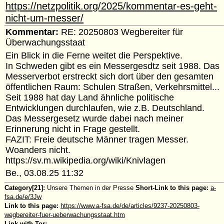
https://netzpolitik.org/2025/kommentar-es-geht-
nicht-um-messer/
Kommentar:
RE: 20250803 Wegbereiter für
Überwachungsstaat
Ein Blick in die Ferne weitet die Perspektive.
In Schweden gibt es ein Messergesdtz seit 1988. Das
Messerverbot erstreckt sich dort über den gesamten
öffentlichen Raum: Schulen Straßen, Verkehrsmittel...
Seit 1988 hat day Land ähnliche politische
Entwicklungen durchlaufen, wie z.B. Deutschland.
Das Messergesetz wurde dabei nach meiner
Erinnerung nicht in Frage gestellt.
FAZIT: Freie deutsche Männer tragen Messer.
Woanders nicht.
https://sv.m.wikipedia.org/wiki/Knivlagen
Be., 03.08.25 11:32
Category[21]:
Unsere Themen in der Presse
Short-Link to this page:
a-
fsa.de/e/3Jw
Link to this page:
https://www.a-fsa.de/de/articles/9237-20250803-
wegbereiter-fuer-ueberwachungsstaat.htm
Link with Tor: