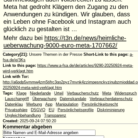
Meta hat gedroht Klägern den Zugang zu den
Anwendungen zu kündigen. Wir glauben, dass
ein Leben ohne Facebook und Instagram auch
glücklich zu gestalten ist ...
Mehr dazu bei
https://t3n.de/news/heimliche-
ueberwachung-9000-euro-meta-1707662/
Category[21]:
Unsere Themen in der Presse
Short-Link to this page:
a-
fsa.de/e/3Ks
Link to this page:
https://www.a-fsa.de/de/articles/9290-20250924-meta-
wird-verklagt.htm
Link with Tor:
http://a6pdp5vmmw4zm5tifrc3qo2pyz7mvnk4zzimpesnckvzinubzmioddad.oni
20250924-meta-wird-verklagt.htm
Tags:
#
Klage
#
Niederlande
#
Urteil
#
Verbaucherschutz
#
Meta
#
Widerspruch
#
Lauschangriff
#
Überwachung
#
Datenskandale
#
Verbraucherdatenschutz
#
Datenklau
#
Werbung
#
App
#
Manipulation
#
Persönlichkeitsrecht
#
Privatsphäre
#
DSGVO
#
EU
#
Persönlicheitsprofile
#
Diskriminierung
#
Ungleichbehandlung
#
Transparenz
Created:
2025-09-24 07:50:20
Kommentar abgeben