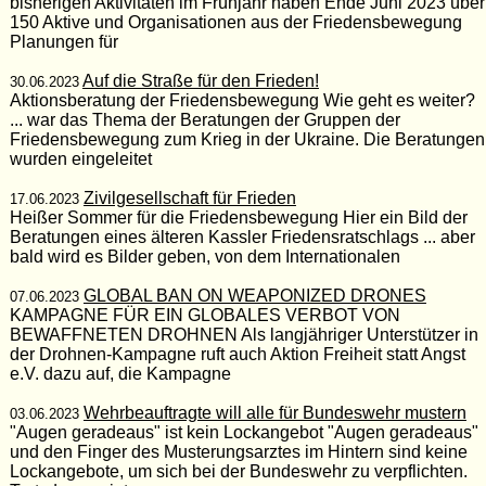
bisherigen Aktivitäten im Frühjahr haben Ende Juni 2023 über
150 Aktive und Organisationen aus der Friedensbewegung
Planungen für
Auf die Straße für den Frieden!
30.06.2023
Aktionsberatung der Friedensbewegung Wie geht es weiter?
... war das Thema der Beratungen der Gruppen der
Friedensbewegung zum Krieg in der Ukraine. Die Beratungen
wurden eingeleitet
Zivilgesellschaft für Frieden
17.06.2023
Heißer Sommer für die Friedensbewegung Hier ein Bild der
Beratungen eines älteren Kassler Friedensratschlags ... aber
bald wird es Bilder geben, von dem Internationalen
GLOBAL BAN ON WEAPONIZED DRONES
07.06.2023
KAMPAGNE FÜR EIN GLOBALES VERBOT VON
BEWAFFNETEN DROHNEN Als langjähriger Unterstützer in
der Drohnen-Kampagne ruft auch Aktion Freiheit statt Angst
e.V. dazu auf, die Kampagne
Wehrbeauftragte will alle für Bundeswehr mustern
03.06.2023
"Augen geradeaus" ist kein Lockangebot "Augen geradeaus"
und den Finger des Musterungsarztes im Hintern sind keine
Lockangebote, um sich bei der Bundeswehr zu verpflichten.