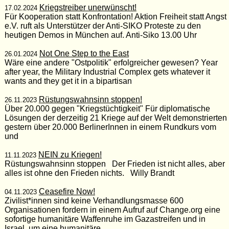
Kriegstreiber unerwünscht!
17.02.2024
Für Kooperation statt Konfrontation! Aktion Freiheit statt Angst
e.V. ruft als Unterstützer der Anti-SIKO Proteste zu den
heutigen Demos in München auf. Anti-Siko 13.00 Uhr
Not One Step to the East
26.01.2024
Wäre eine andere "Ostpolitik" erfolgreicher gewesen? Year
after year, the Military Industrial Complex gets whatever it
wants and they get it in a bipartisan
Rüstungswahnsinn stoppen!
26.11.2023
Über 20.000 gegen "Kriegstüchtigkeit" Für diplomatische
Lösungen der derzeitig 21 Kriege auf der Welt demonstrierten
gestern über 20.000 BerlinerInnen in einem Rundkurs vom
und
NEIN zu Kriegen!
11.11.2023
Rüstungswahnsinn stoppen Der Frieden ist nicht alles, aber
alles ist ohne den Frieden nichts. Willy Brandt
Ceasefire Now!
04.11.2023
Zivilist*innen sind keine Verhandlungsmasse 600
Organisationen fordern in einem Aufruf auf Change.org eine
sofortige humanitäre Waffenruhe im Gazastreifen und in
Israel, um eine humanitäre