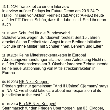
Transkript zu einem Interview
13.11.2024
Interview auf der Fridays for Future Demo am 20.9.24 F:
Hallo, ihr seid von Aktion Freiheit statt Angst (A-FsA) heute
auf der FfF Demo. Schön, dass ihr dabei seid. Seid ihr denn
auch
Schulfrei für die Bundeswehr!
11.11.2024
Schulverweis wegen Bundeswehrprotest Seit 15 Jahren
arbeitet Aktion Freiheit statt Angst in der Berliner Initiative
"Schule ohne Militär" mit SchülerInnen, Lehrern und Eltern
Keine Mittelstreckenraketen in Europa!
11.10.2024
Abrüstungsverhandlungen statt weiterer Aufrüstung Nicht nur
auf der Friedensdemo am 3. Oktober forderten Zehntausende
keine neue Stationierung von Mittelstreckenraketen in
Europa.
NEIN zu Kriegen!
04.10.2024
Frieden geht nur gemeinsam "And if U[nited] G[ermany] stays
in NATO, we should take care about non-expansion of its
jurisdiction to the east." US
Ein NEIN zu Kriegen!
01.10.2024
Sternmarsch für den Frieden Übermorgen, am 03. Oktober,