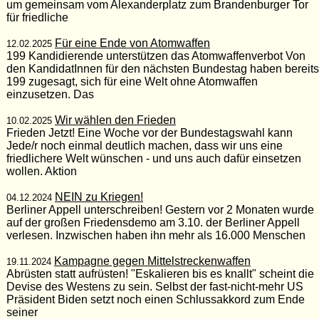
um gemeinsam vom Alexanderplatz zum Brandenburger Tor
für friedliche
Für eine Ende von Atomwaffen
12.02.2025
199 Kandidierende unterstützen das Atomwaffenverbot Von
den KandidatInnen für den nächsten Bundestag haben bereits
199 zugesagt, sich für eine Welt ohne Atomwaffen
einzusetzen. Das
Wir wählen den Frieden
10.02.2025
Frieden Jetzt! Eine Woche vor der Bundestagswahl kann
Jede/r noch einmal deutlich machen, dass wir uns eine
friedlichere Welt wünschen - und uns auch dafür einsetzen
wollen. Aktion
NEIN zu Kriegen!
04.12.2024
Berliner Appell unterschreiben! Gestern vor 2 Monaten wurde
auf der großen Friedensdemo am 3.10. der Berliner Appell
verlesen. Inzwischen haben ihn mehr als 16.000 Menschen
Kampagne gegen Mittelstreckenwaffen
19.11.2024
Abrüsten statt aufrüsten! "Eskalieren bis es knallt" scheint die
Devise des Westens zu sein. Selbst der fast-nicht-mehr US
Präsident Biden setzt noch einen Schlussakkord zum Ende
seiner