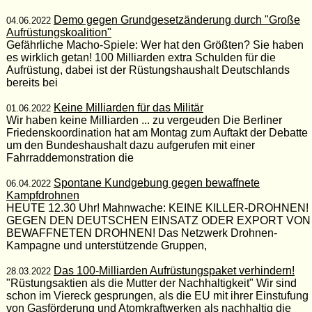
Demo gegen Grundgesetzänderung durch "Große
04.06.2022
Aufrüstungskoalition"
Gefährliche Macho-Spiele: Wer hat den Größten? Sie haben
es wirklich getan! 100 Milliarden extra Schulden für die
Aufrüstung, dabei ist der Rüstungshaushalt Deutschlands
bereits bei
Keine Milliarden für das Militär
01.06.2022
Wir haben keine Milliarden ... zu vergeuden Die Berliner
Friedenskoordination hat am Montag zum Auftakt der Debatte
um den Bundeshaushalt dazu aufgerufen mit einer
Fahrraddemonstration die
Spontane Kundgebung gegen bewaffnete
06.04.2022
Kampfdrohnen
HEUTE 12.30 Uhr! Mahnwache: KEINE KILLER-DROHNEN!
GEGEN DEN DEUTSCHEN EINSATZ ODER EXPORT VON
BEWAFFNETEN DROHNEN! Das Netzwerk Drohnen-
Kampagne und unterstützende Gruppen,
Das 100-Milliarden Aufrüstungspaket verhindern!
28.03.2022
"Rüstungsaktien als die Mutter der Nachhaltigkeit" Wir sind
schon im Viereck gesprungen, als die EU mit ihrer Einstufung
von Gasförderung und Atomkraftwerken als nachhaltig die