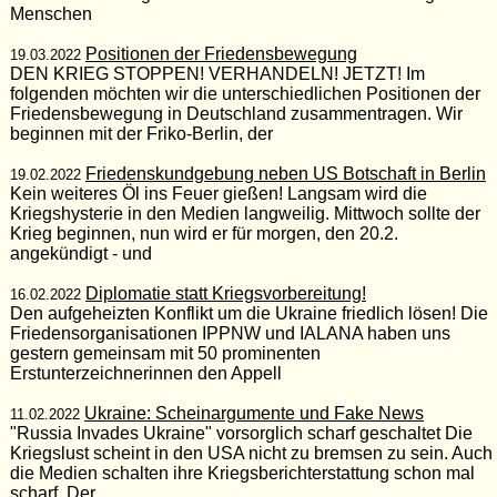
Menschen
Positionen der Friedensbewegung
19.03.2022
DEN KRIEG STOPPEN! VERHANDELN! JETZT! Im
folgenden möchten wir die unterschiedlichen Positionen der
Friedensbewegung in Deutschland zusammentragen. Wir
beginnen mit der Friko-Berlin, der
Friedenskundgebung neben US Botschaft in Berlin
19.02.2022
Kein weiteres Öl ins Feuer gießen! Langsam wird die
Kriegshysterie in den Medien langweilig. Mittwoch sollte der
Krieg beginnen, nun wird er für morgen, den 20.2.
angekündigt - und
Diplomatie statt Kriegsvorbereitung!
16.02.2022
Den aufgeheizten Konflikt um die Ukraine friedlich lösen! Die
Friedensorganisationen IPPNW und IALANA haben uns
gestern gemeinsam mit 50 prominenten
Erstunterzeichnerinnen den Appell
Ukraine: Scheinargumente und Fake News
11.02.2022
"Russia Invades Ukraine" vorsorglich scharf geschaltet Die
Kriegslust scheint in den USA nicht zu bremsen zu sein. Auch
die Medien schalten ihre Kriegsberichterstattung schon mal
scharf. Der