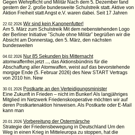
Gegen Wehrpflicht und Militär Nach dem 5. Dezember fand
gestern der 2. große bundesweite Schulstreik statt. Aktive von
Aktion Freiheit statt Angst e.V. waren dabei. Seit 17 Jahren
Wir sind kein Kanonenfutter!
22.02.2026
Am 5. März zum Schulstreik Mit dem nebenstehenden Logo
der Berliner Initiative "Schule ohne Militär" begrüßen wir die
Absicht am Donnerstag, den 5. März, den nächsten
bundesweiten
Nur 85 Sekunden bis Mitternacht
04.02.2026
atomwaffenfrei.jetzt ..., das Aktionsbündnis für die
Abschaffung aller Atomwaffen, weist auf das bevorstehende
morgige Ende (5. Februar 2026) des New START Vertrags
von 2010 hin. New
Postkarte an den Verteidigungsminister
30.01.2026
Eine Zukunft in Frieden – nicht im Bunker! Als langjähriges
Mitglied im Netzwerk Friedenskooperative möchten wir auf
deren Postkartenaktion hinweisen. Als Postkarte oder E-Mail
kann man
Vorbereitung der Ostermärsche
20.01.2026
Strategie der Friedensbewegung in Deutschland Um den
Weg in einen Krieg in Mitteleuropa zu stoppen, hat die