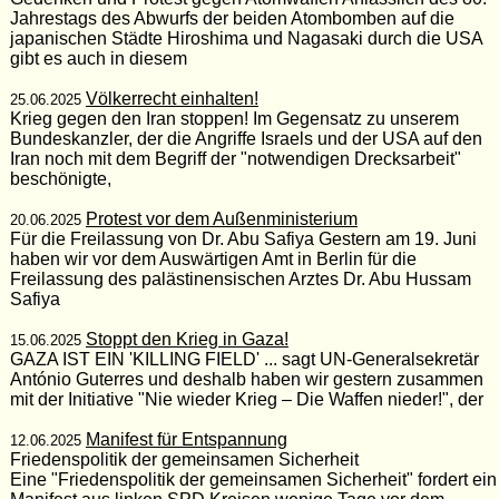
Jahrestags des Abwurfs der beiden Atombomben auf die
japanischen Städte Hiroshima und Nagasaki durch die USA
gibt es auch in diesem
Völkerrecht einhalten!
25.06.2025
Krieg gegen den Iran stoppen! Im Gegensatz zu unserem
Bundeskanzler, der die Angriffe Israels und der USA auf den
Iran noch mit dem Begriff der "notwendigen Drecksarbeit"
beschönigte,
Protest vor dem Außenministerium
20.06.2025
Für die Freilassung von Dr. Abu Safiya Gestern am 19. Juni
haben wir vor dem Auswärtigen Amt in Berlin für die
Freilassung des palästinensischen Arztes Dr. Abu Hussam
Safiya
Stoppt den Krieg in Gaza!
15.06.2025
GAZA IST EIN 'KILLING FIELD' ... sagt UN-Generalsekretär
António Guterres und deshalb haben wir gestern zusammen
mit der Initiative "Nie wieder Krieg – Die Waffen nieder!", der
Manifest für Entspannung
12.06.2025
Friedenspolitik der gemeinsamen Sicherheit
Eine "Friedenspolitik der gemeinsamen Sicherheit" fordert ein