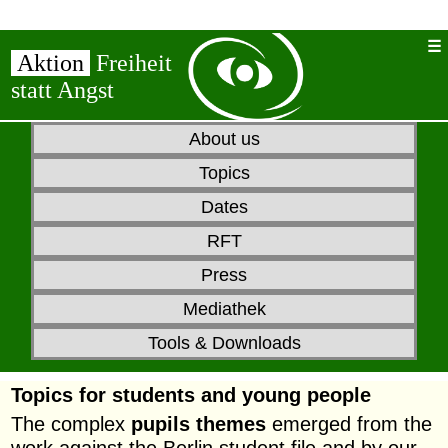
Aktion
Freiheit
statt Angst
About us
Topics
Dates
RFT
Press
Mediathek
Tools & Downloads
Topics for
students and young people
The complex
pupils themes
emerged from the
work against the
Berlin student file
and by our