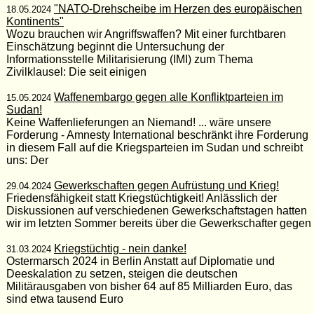
"NATO-Drehscheibe im Herzen des europäischen
18.05.2024
Kontinents"
Wozu brauchen wir Angriffswaffen? Mit einer furchtbaren
Einschätzung beginnt die Untersuchung der
Informationsstelle Militarisierung (IMI) zum Thema
Zivilklausel: Die seit einigen
Waffenembargo gegen alle Konfliktparteien im
15.05.2024
Sudan!
Keine Waffenlieferungen an Niemand! ... wäre unsere
Forderung - Amnesty International beschränkt ihre Forderung
in diesem Fall auf die Kriegsparteien im Sudan und schreibt
uns: Der
Gewerkschaften gegen Aufrüstung und Krieg!
29.04.2024
Friedensfähigkeit statt Kriegstüchtigkeit! Anlässlich der
Diskussionen auf verschiedenen Gewerkschaftstagen hatten
wir im letzten Sommer bereits über die Gewerkschafter gegen
Kriegstüchtig - nein danke!
31.03.2024
Ostermarsch 2024 in Berlin Anstatt auf Diplomatie und
Deeskalation zu setzen, steigen die deutschen
Militärausgaben von bisher 64 auf 85 Milliarden Euro, das
sind etwa tausend Euro