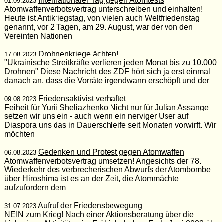
Internationaler Tag gegen Atomtests
01.09.2023
Atomwaffenverbotsvertrag unterschreiben und einhalten!
Heute ist Antikriegstag, von vielen auch Weltfriedenstag
genannt, vor 2 Tagen, am 29. August, war der von den
Vereinten Nationen
Drohnenkriege ächten!
17.08.2023
"Ukrainische Streitkräfte verlieren jeden Monat bis zu 10.000
Drohnen" Diese Nachricht des ZDF hört sich ja erst einmal
danach an, dass die Vorräte irgendwann erschöpft und der
Friedensaktivist verhaftet
09.08.2023
Feiheit für Yurii Sheliazhenko Nicht nur für Julian Assange
setzen wir uns ein - auch wenn ein nerviger User auf
Diaspora uns das in Dauerschleife seit Monaten vorwirft. Wir
möchten
Gedenken und Protest gegen Atomwaffen
06.08.2023
Atomwaffenverbotsvertrag umsetzen! Angesichts der 78.
Wiederkehr des verbrecherischen Abwurfs der Atombombe
über Hiroshima ist es an der Zeit, die Atommächte
aufzufordern dem
Aufruf der Friedensbewegung
31.07.2023
NEIN zum Krieg! Nach einer Aktionsberatung über die