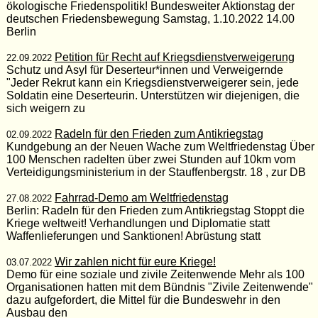
ökologische Friedenspolitik! Bundesweiter Aktionstag der
deutschen Friedensbewegung Samstag, 1.10.2022 14.00
Berlin
Petition für Recht auf Kriegsdienstverweigerung
22.09.2022
Schutz und Asyl für Deserteur*innen und Verweigernde
"Jeder Rekrut kann ein Kriegsdienstverweigerer sein, jede
Soldatin eine Deserteurin. Unterstützen wir diejenigen, die
sich weigern zu
Radeln für den Frieden zum Antikriegstag
02.09.2022
Kundgebung an der Neuen Wache zum Weltfriedenstag Über
100 Menschen radelten über zwei Stunden auf 10km vom
Verteidigungsministerium in der Stauffenbergstr. 18 , zur DB
Fahrrad-Demo am Weltfriedenstag
27.08.2022
Berlin: Radeln für den Frieden zum Antikriegstag Stoppt die
Kriege weltweit! Verhandlungen und Diplomatie statt
Waffenlieferungen und Sanktionen! Abrüstung statt
Wir zahlen nicht für eure Kriege!
03.07.2022
Demo für eine soziale und zivile Zeitenwende Mehr als 100
Organisationen hatten mit dem Bündnis "Zivile Zeitenwende"
dazu aufgefordert, die Mittel für die Bundeswehr in den
Ausbau den