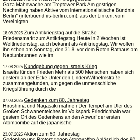
Gaza Mahnwache am Treptower Park Am gestrigen
Nachmittag haben Aktive vom Internationalistische Bündnis
Berlin" (interbuendnis-berlin.com), aus der Linken, vom
Vereinigten
Zum Antikriegstag auf die Straße
18.08.2025
Friedensmarkt zum Antikriegstag Heute in 2 Wochen ist
Weltfriedenstag, auch bekannt als Antikriegstag. Wir wollen
ihn schon am Sonntag, den 31.8. vor dem Roten Rathaus am
Neptunbrunnen wie im
Kundgebung gegen Israels Krieg
17.08.2025
Israelis für den Frieden Mehr als 500 Menschen haben sich
gestern an der Ecke Unter den Linden/Wilhelmstraße
zusammengefunden, um gegen die unmenschliche
Kriegsführung durch die
Gedenken zum 80. Jahrestag
07.08.2025
Hiroshima und Nagasaki mahnen Der Tempel am Ufer des
Großen Schwanenteiches im Volkspark Friedrichhain war
gestern Ort des Gedenkens an den Abwurf der ersten
Atombombe auf die japanische
Aktion zum 80. Jahrestag
23.07.2025
Gedenken und Protest gegen Atomwaffen Anlässlich des 80.