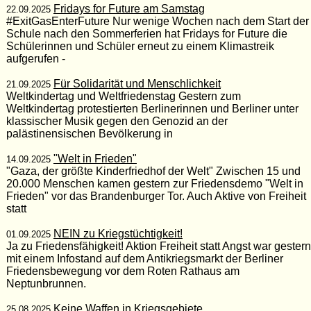
Fridays for Future am Samstag
22.09.2025
#ExitGasEnterFuture Nur wenige Wochen nach dem Start der
Schule nach den Sommerferien hat Fridays for Future die
Schülerinnen und Schüler erneut zu einem Klimastreik
aufgerufen -
Für Solidarität und Menschlichkeit
21.09.2025
Weltkindertag und Weltfriedenstag Gestern zum
Weltkindertag protestierten Berlinerinnen und Berliner unter
klassischer Musik gegen den Genozid an der
palästinensischen Bevölkerung in
"Welt in Frieden"
14.09.2025
"Gaza, der größte Kinderfriedhof der Welt" Zwischen 15 und
20.000 Menschen kamen gestern zur Friedensdemo "Welt in
Frieden" vor das Brandenburger Tor. Auch Aktive von Freiheit
statt
NEIN zu Kriegstüchtigkeit!
01.09.2025
Ja zu Friedensfähigkeit! Aktion Freiheit statt Angst war gestern
mit einem Infostand auf dem Antikriegsmarkt der Berliner
Friedensbewegung vor dem Roten Rathaus am
Neptunbrunnen.
Keine Waffen in Kriegsgebiete
25.08.2025