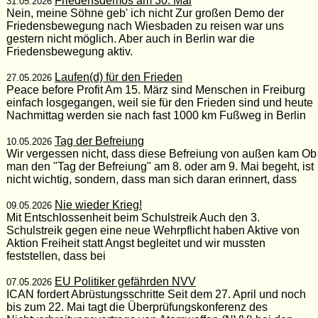
Friedensdemos am 30. Mai
31.05.2026
Nein, meine Söhne geb' ich nicht Zur großen Demo der
Friedensbewegung nach Wiesbaden zu reisen war uns
gestern nicht möglich. Aber auch in Berlin war die
Friedensbewegung aktiv.
Laufen(d) für den Frieden
27.05.2026
Peace before Profit Am 15. März sind Menschen in Freiburg
einfach losgegangen, weil sie für den Frieden sind und heute
Nachmittag werden sie nach fast 1000 km Fußweg in Berlin
Tag der Befreiung
10.05.2026
Wir vergessen nicht, dass diese Befreiung von außen kam Ob
man den "Tag der Befreiung" am 8. oder am 9. Mai begeht, ist
nicht wichtig, sondern, dass man sich daran erinnert, dass
Nie wieder Krieg!
09.05.2026
Mit Entschlossenheit beim Schulstreik Auch den 3.
Schulstreik gegen eine neue Wehrpflicht haben Aktive von
Aktion Freiheit statt Angst begleitet und wir mussten
feststellen, dass bei
EU Politiker gefährden NVV
07.05.2026
ICAN fordert Abrüstungsschritte Seit dem 27. April und noch
bis zum 22. Mai tagt die Überprüfungskonferenz des